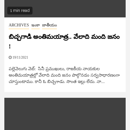
1 min read
ARCHIVES
ఇంకా
జాతీయం
బిచ్చ‌గాడి అంతిమ‌యాత్ర‌.. వేలాది మంది జ‌నం
!
19/11/2021
పల్లెవెలుగు వెబ్​: సినీ ప్ర‌ముఖులు, రాజ‌కీయ నాయ‌కుల
అంతిమ‌యాత్ర‌ల్లో వేలాది మంది జ‌నం పాల్గొన‌డం స‌ర్వ‌సాధార‌ణంగా
చూస్తుంటాము. కానీ ఓ బిచ్చ‌గాడు. సొంత ఇల్లు లేదు. నా...