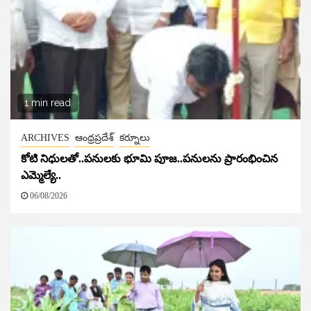
1 min read
ARCHIVES
ఆంధ్రప్రదేశ్
కర్నూలు
కోటి నిధులతో..పనులకు భూమి పూజ..పనులను ప్రారంభించిన
ఎమ్మెల్యే..
06/08/2026