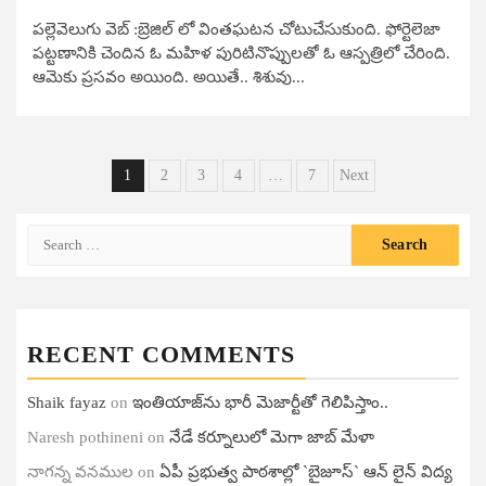
పల్లెవెలుగు వెబ్​ :బ్రెజిల్ లో వింతఘ‌ట‌న చోటుచేసుకుంది. ఫోర్టెలెజా
ప‌ట్టణానికి చెందిన ఓ మ‌హిళ పురిటినొప్పుల‌తో ఓ ఆస్పత్రిలో చేరింది.
ఆమెకు ప్రసవం అయింది. అయితే.. శిశువు...
Posts
1
2
3
4
…
7
Next
pagination
Search
for:
RECENT COMMENTS
Shaik fayaz
on
ఇంతియాజ్​ను భారీ మెజార్టీతో గెలిపిస్తాం..
Naresh pothineni
on
నేడే కర్నూలులో మెగా జాబ్ మేళా
నాగన్న వనముల
on
ఏపీ ప్ర‌భుత్వ పాఠ‌శాల్లో `బైజూస్` ఆన్ లైన్ విద్య