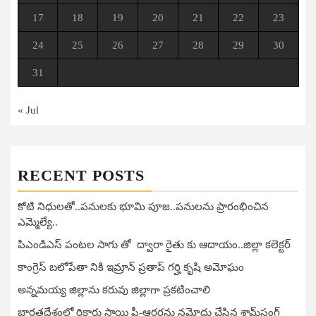
17
18
19
20
21
22
23
24
25
26
27
28
29
30
31
« Jul
RECENT POSTS
కోటి నిధులతో..పనులకు భూమి పూజ..పనులను ప్రారంభించిన
ఎమ్మెల్యే..
పిఎండిఎస్ పంటల సాగు తో ద్వారా రైతు కు ఆదాయం..జిల్లా కలెక్టర్
కాంగ్రెస్ బలోపేతా నికి ఇమ్రాన్ ప్రతాప్‌ గర్హి కృషి అమోఘం
అన్నమయ్య జిల్లాను కరువు జిల్లాగా ప్రకటించాలి
భారతదేశంలో రికార్డు స్థాయి ప్రీ-ఆర్డర్లను నమోదు చేసిన శామ్‌సంగ్