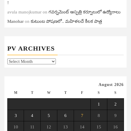
!
avula manojkumar
on
గ‌వ‌ర్న‌మెంట్ ఆస్ప‌త్రి క‌ర్నూలులో ఉద్యోగాలు
Manohar
on
కుటుంబ పోషణలో.. మహిళలదే కీలక పాత్ర
PV ARCHIVES
PV
Archives
August 2026
M
T
W
T
F
S
S
1
2
3
4
5
6
7
8
9
10
11
12
13
14
15
16