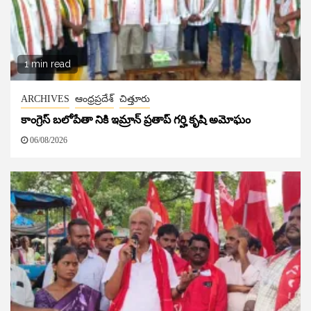
1 min read
ARCHIVES
ఆంధ్రప్రదేశ్
చిత్తూరు
కాంగ్రెస్ బలోపేతా నికి ఇమ్రాన్ ప్రతాప్‌ గర్హి కృషి అమోఘం
06/08/2026