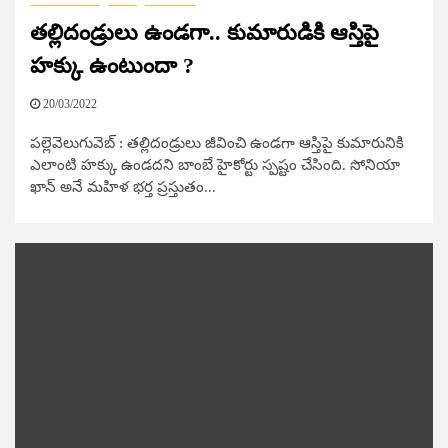
త‌ల్లిదండ్రులు ఉండ‌గా.. కుమారుడికి ఆస్తిపై
హ‌క్కు ఉంటుందా ?
20/03/2022
ప‌ల్లెవెలుగువెబ్ : త‌ల్లిదండ్రులు జీవించి ఉండగా ఆస్తిపై కుమారునికి
ఎలాంటి హక్కు ఉండదని బాంబే హైకోర్టు స్పష్టం చేసింది. సోనియా
ఖాన్‌ అనే మహిళ భర్త ప్రస్తుతం...