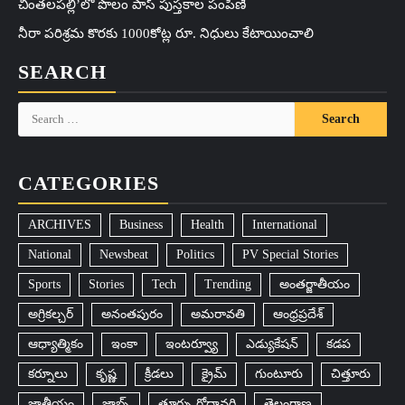
చింతలపల్లి’లో పొలం పాస్ పుస్తకాల పంపిణీ
నీరా పరిశ్రమ కొరకు 1000కోట్ల రూ. నిధులు కేటాయించాలి
SEARCH
Search
for:
CATEGORIES
ARCHIVES
Business
Health
International
National
Newsbeat
Politics
PV Special Stories
Sports
Stories
Tech
Trending
అంతర్జాతీయం
అగ్రికల్చర్
అనంతపురం
అమరావతి
ఆంధ్రప్రదేశ్
ఆధ్యాత్మికం
ఇంకా
ఇంటర్వ్యూ
ఎడ్యుకేషన్
కడప
కర్నూలు
కృష్ణ
క్రీడలు
క్రైమ్
గుంటూరు
చిత్తూరు
జాతీయం
జాబ్స్
తూర్పు గోదావరి
తెలంగాణ