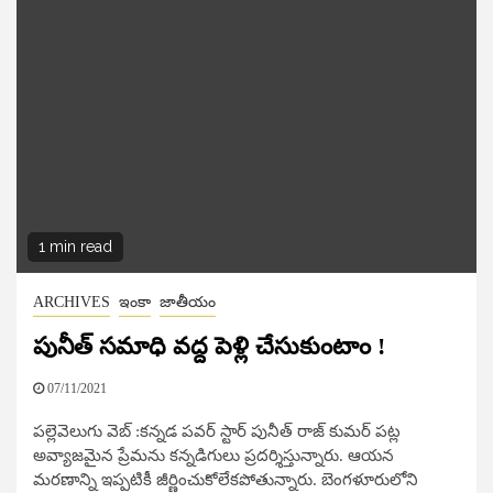
1 min read
ARCHIVES
ఇంకా
జాతీయం
పునీత్ స‌మాధి వ‌ద్ద పెళ్లి చేసుకుంటాం !
07/11/2021
పల్లెవెలుగు వెబ్​ :క‌న్నడ ప‌వ‌ర్ స్టార్ పునీత్ రాజ్ కుమ‌ర్ ప‌ట్ల
అవ్యాజ‌మైన ప్రేమ‌ను క‌న్నడిగులు ప్రదర్శిస్తున్నారు. ఆయ‌న
మ‌ర‌ణాన్ని ఇప్పటికీ జీర్ణించుకోలేక‌పోతున్నారు. బెంగ‌ళూరులోని