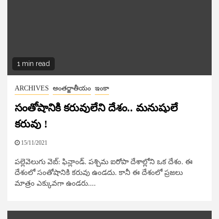
1 min read
ARCHIVES
అంతర్జాతీయం
ఇంకా
సంతోషానికి క‌రువులేని దేశం.. మ‌నుషులే
క‌రువు !
15/11/2021
పల్లెవెలుగు వెబ్​: ఫిన్లాండ్. ప‌శ్చిమ ఐరోపా దేశాల్లోని ఒక దేశం. ఈ
దేశంలో సంతోషానికి క‌రువు ఉండ‌దు. కానీ ఈ దేశంలో ప్రజ‌లు
మాత్రం ఎక్కువ‌గా ఉండ‌రు....