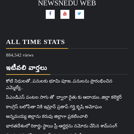
NEWSNEDU WEB
ALL TIME STATS
884,542 views
ఇటీవలి వార్తలు
కోటి నిధులతో..పనులకు భూమి పూజ..పనులను ప్రారంభించిన
ఎమ్మెల్యే..
పిఎండిఎస్ పంటల సాగు తో ద్వారా రైతు కు ఆదాయం..జిల్లా కలెక్టర్
కాంగ్రెస్ బలోపేతా నికి ఇమ్రాన్ ప్రతాప్‌ గర్హి కృషి అమోఘం
అన్నమయ్య జిల్లాను కరువు జిల్లాగా ప్రకటించాలి
భారతదేశంలో రికార్డు స్థాయి ప్రీ-ఆర్డర్లను నమోదు చేసిన శామ్‌సంగ్