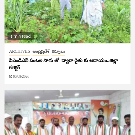
1 min read
ARCHIVES
ఆంధ్రప్రదేశ్
కర్నూలు
పిఎండిఎస్ పంటల సాగు తో ద్వారా రైతు కు ఆదాయం..జిల్లా
కలెక్టర్
06/08/2026