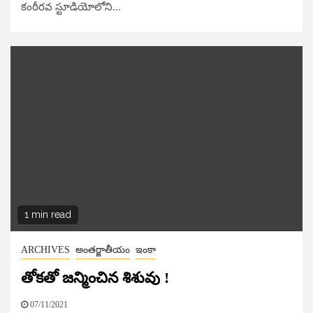
కంఠీరవ స్టూడియోలోని...
1 min read
ARCHIVES
అంతర్జాతీయం
ఇంకా
తోక‌తో జ‌న్మించిన శిశువు !
07/11/2021