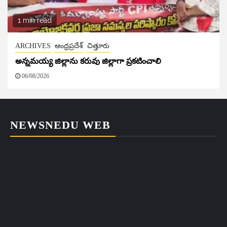
1 min read
ARCHIVES
ఆంధ్రప్రదేశ్
చిత్తూరు
అన్నమయ్య జిల్లాను కరువు జిల్లాగా ప్రకటించాలి
06/08/2026
NEWSNEDU WEB