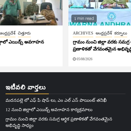
1 min read
ఆంధ్రప్రదేశ్
చిత్తూరు
ARCHIVES
ఆంధ్రప్రదేశ్
కర్నూలు
ల్లాలో ఎయిడ్స్ అవగాహన
గ్రామం నుంచి జిల్లా వరకు సమగ్ర ఆ
ప్రణాళికతో వేగవంతమైన అభివృద్ధ
05/08/2026
ఇటీవలి వార్తలు
మదనపల్లె లో ఎఫ్ పి షాప్ లు, ఎం ఎల్ ఎస్ పాయింట్ తనిఖీ
12 నుంచి జిల్లాలో ఎయిడ్స్ అవగాహన కార్యక్రమాలు
గ్రామం నుంచి జిల్లా వరకు సమగ్ర ఆర్థిక ప్రణాళికతో వేగవంతమైన
అభివృద్ధి సాధ్యం