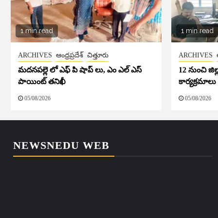
1 min read
1 min read
ARCHIVES
ఆంధ్రప్రదేశ్
చిత్తూరు
ARCHIVES
మదనపల్లె లో ఎఫ్ పి షాప్ లు, ఎం ఎల్ ఎస్
12 నుంచి జి
పాయింట్ తనిఖీ
కార్యక్రమాలు
05/08/2026
05/08/2026
NEWSNEDU WEB