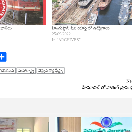
1 ఖాళీలు
హిందుస్థాన్ షిప్ యార్డ్ లో ఉద్యోగాలు
25/09/2022
In "ARCHIVES"
Share
ోటిఫికేషన్
మహారాష్ట్ర
వెస్ట్రన్ కోల్డ్ ఫీల్డ్స్
Ne
హిమాచల్ లో పోలింగ్ ప్రారం