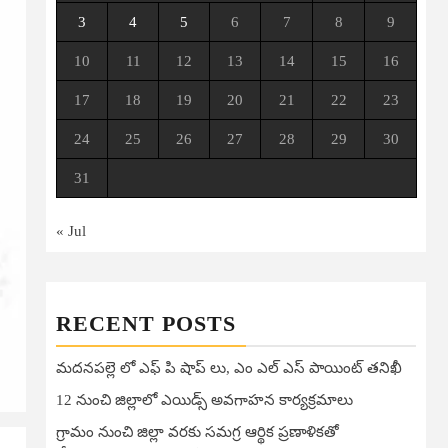
3
4
5
6
7
8
9
10
11
12
13
14
15
16
17
18
19
20
21
22
23
24
25
26
27
28
29
30
31
« Jul
RECENT POSTS
మదనపల్లె లో ఎఫ్ పి షాప్ లు, ఎం ఎల్ ఎస్ పాయింట్ తనిఖీ
12 నుంచి జిల్లాలో ఎయిడ్స్ అవగాహన కార్యక్రమాలు
గ్రామం నుంచి జిల్లా వరకు సమగ్ర ఆర్థిక ప్రణాళికతో