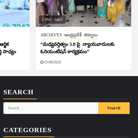
1 min read
ARCHIVES
ఆంధ్రప్రదేశ్
కర్నూలు
ర్థిక
“మధ్యవర్తిత్వం 3.0 పై న్యాయవాదులకు
ి సాధ్యం
ఓరియంటేషన్ కార్యక్రమం”
05/08/2026
SEARCH
Search
for:
CATEGORIES