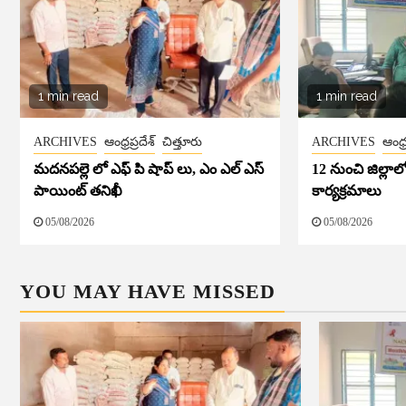
1 min read
1 min read
ARCHIVES
ఆంధ్రప్రదేశ్
చిత్తూరు
ARCHIVES
ఆంధ్ర
మదనపల్లె లో ఎఫ్ పి షాప్ లు, ఎం ఎల్ ఎస్
12 నుంచి జిల్ల
పాయింట్ తనిఖీ
కార్యక్రమాలు
05/08/2026
05/08/2026
YOU MAY HAVE MISSED