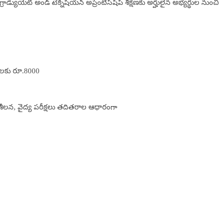
‌.. గ్రాడ్యుయేట్‌ అండ్‌ టెక్నీషియన్‌ అప్రెంటిస్‌షిప్‌ శిక్షణకు అర్హులైన అభ్యర్థుల నుంచి
ిస్‌లకు రూ.8000
 పరిశీలన, వైద్య పరీక్షలు తదితరాల ఆధారంగా