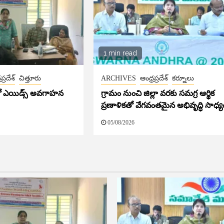
1 min read
ప్రదేశ్
చిత్తూరు
ARCHIVES
ఆంధ్రప్రదేశ్
కర్నూలు
ాలో ఎయిడ్స్ అవగాహన
గ్రామం నుంచి జిల్లా వరకు సమగ్ర ఆర్థిక
ప్రణాళికతో వేగవంతమైన అభివృద్ధి సాధ్య
05/08/2026