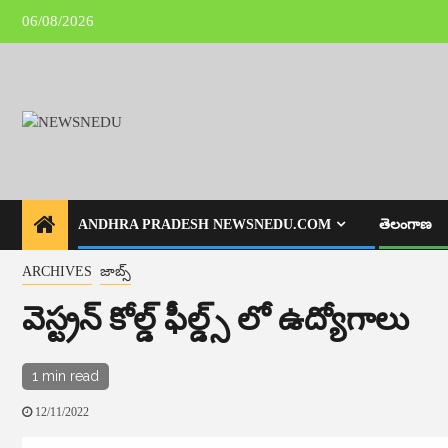
Skip
06/08/2026
to
content
ANDHRA PRADESH NEWSNEDU.COM
తెలంగాణ
ARCHIVES
జాబ్స్
వెస్ట్రన్ కోల్డ్ ఫీల్డ్స్ లో ఉద్యోగాలు
1 min read
12/11/2022