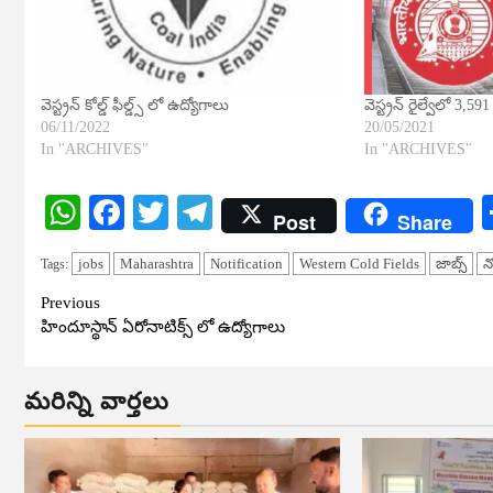
వెస్ట్రన్ కోల్డ్ ఫీల్డ్స్ లో ఉద్యోగాలు
వెస్ట్రన్ రైల్వేలో 3,59
06/11/2022
20/05/2021
In "ARCHIVES"
In "ARCHIVES"
WhatsApp
Facebook
Twitter
Telegram
Post
Share
jobs
Maharashtra
Notification
Western Cold Fields
జాబ్స్
న
Tags:
Continue
Previous
హిందూస్థాన్ ఏరోనాటిక్స్ లో ఉద్యోగాలు
Reading
మరిన్ని వార్తలు