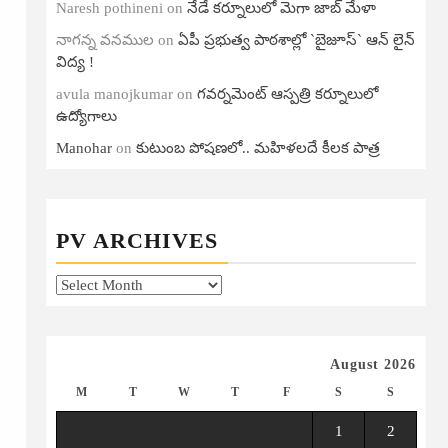
Naresh pothineni
on
నేడే కర్నూలులో మెగా జాబ్ మేళా
నాగన్న వనముల
on
ఏపీ ప్ర‌భుత్వ పాఠ‌శాల్లో `బైజూస్` ఆన్ లైన్
విద్య !
avula manojkumar
on
గ‌వ‌ర్న‌మెంట్ ఆస్ప‌త్రి క‌ర్నూలులో
ఉద్యోగాలు
Manohar
on
కుటుంబ పోషణలో.. మహిళలదే కీలక పాత్ర
PV ARCHIVES
PV
Archives
August 2026
M
T
W
T
F
S
S
1
2