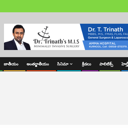
జాతీయం
అంతర్జాతీయం
సినిమా
క్రీడలు
పాలిటిక్స్
హెల్త