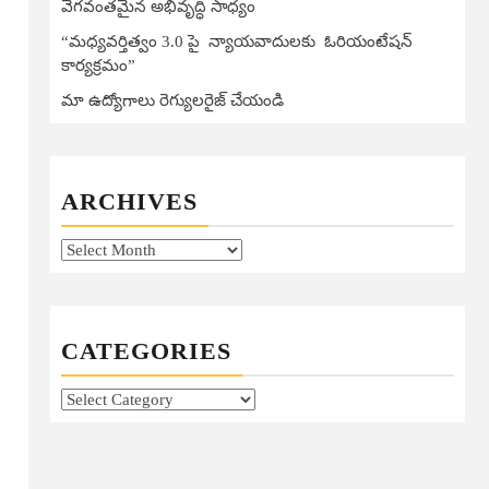
వేగవంతమైన అభివృద్ధి సాధ్యం
“మధ్యవర్తిత్వం 3.0 పై న్యాయవాదులకు ఓరియంటేషన్
కార్యక్రమం”
మా ఉద్యోగాలు రెగ్యులరైజ్ చేయండి
ARCHIVES
Archives
CATEGORIES
Categories