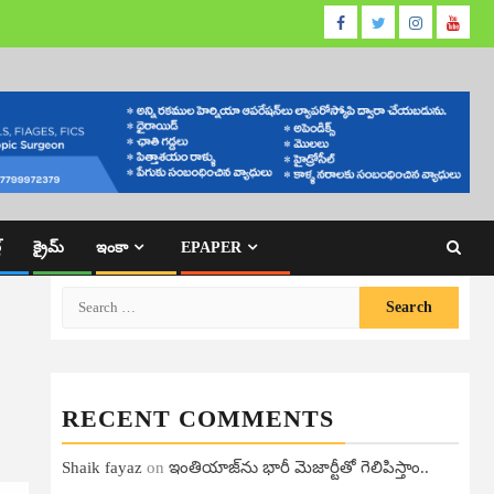
Facebook
Twitter
Instagram
Youtu
్
క్రైమ్
ఇంకా
EPAPER
Search
for:
RECENT COMMENTS
Shaik fayaz
on
ఇంతియాజ్​ను భారీ మెజార్టీతో గెలిపిస్తాం..