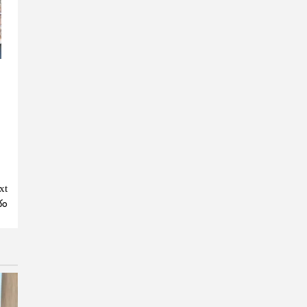
xt
భం