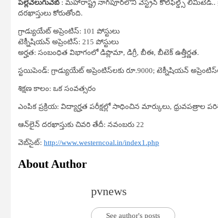
పల్లెవెలుగువెబ్
: మహారాష్ట్ర నాగ్‌పూర్‌లోని వెస్ట్రన్‌ కోల్‌ఫీల్డ్స్‌ లిమిటెడ్
దరఖాస్తులు కోరుతోంది.
గ్రాడ్యుయేట్‌ అప్రెంటిస్‌: 101 పోస్టులు
టెక్నీషియన్‌ అప్రెంటిస్‌: 215 పోస్టులు
అర్హత: సంబంధిత విభాగంలో డిప్లొమా, డిగ్రీ, బీఈ, బీటెక్‌ ఉత్తీర్ణత.
స్టయిపెండ్‌: గ్రాడ్యుయేట్‌ అప్రెంటిస్‌లకు రూ.9000; టెక్నీషియన్‌ అప్రెంట
శిక్షణ కాలం: ఒక సంవత్సరం
ఎంపిక ప్రక్రియ: విద్యార్హత పరీక్షల్లో సాధించిన మార్కులు, ధ్రువపత్రాల
ఆన్‌లైన్‌ దరఖాస్తుకు చివరి తేదీ: నవంబరు 22
వెబ్‌సైట్‌:
http://www.westerncoal.in/index1.php
About Author
pvnews
See author's posts