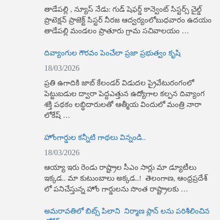
తాడేపల్లి , న్యూస్​ నేడు: గుడ్ షెఫర్డ్ కాన్వెంట్ సిస్టర్స్ చైల్డ్
ప్రొటెక్షన్ ప్రాజెక్ట్ సిస్టర్ నీరజ ఆద్వర్యంలోబుధవారం ఉదయం
తాడేపల్లి మండలం ప్రాతూరు గ్రామ సచివాలయం …
దివ్యాంగుల గౌరవం పెంచేలా ప్రజా ప్రభుత్వం కృషి
18/03/2026
ప్రతి ఉగాదికి జాబ్ కేలండర్ విడుదల ప్రైవేటురంగంలో
పెట్టుబడుల ద్వారా పెద్దఎత్తున ఉద్యోగాల కల్పన దివ్యాంగ
శక్తి పథకం లబ్ధిదారులతో ఆత్మీయ విందులో మంత్రి నారా
లోకేష్ …
హోంగార్డుల కన్నీటి గాథలు విన్నండి..
18/03/2026
ఆయ్యా ఇరు రెండు రాష్ట్రాల సీఎం సార్లు మా డ్యూటీలు
ఇక్కడ.. మా కుటుంబాలు అక్కడ..! తెలంగాణ, ఆంధ్రప్రదేశ్
లో పనిచేస్తున్న హోం గార్డులను సొంత రాష్ట్రాలకు …
అమరావతిలో బిట్స్ పిలాని నిర్మాణ ప్లాన్ లను పరిశీలించిన