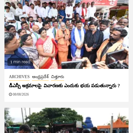
1 min read
ARCHIVES
ఆంధ్రప్రదేశ్
చిత్తూరు
డీఎస్సీ అక్రమాలపై విచారణకు ఎందుకు భయ పడుతున్నారు ?
08/08/2026