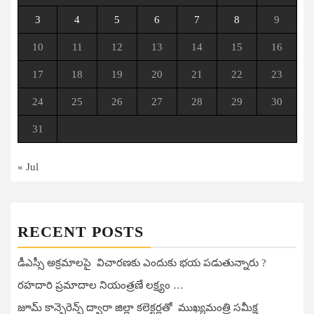
3
4
5
6
7
8
9
10
11
12
13
14
15
16
17
18
19
20
21
22
23
24
25
26
27
28
29
30
31
« Jul
RECENT POSTS
డీఎస్సీ అక్రమాలపై విచారణకు ఎందుకు భయ పడుతున్నారు ?
రహదారి ప్రమాదాల నియంత్రణే లక్ష్యం …
జూమ్ కాన్ఫెరెన్స్ ద్వారా జిల్లా కలెక్టర్లతో ముఖ్యమంత్రి సమీక్ష