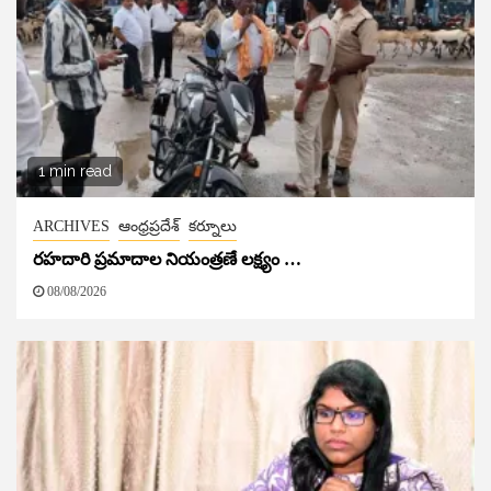
1 min read
ARCHIVES
ఆంధ్రప్రదేశ్
కర్నూలు
రహదారి ప్రమాదాల నియంత్రణే లక్ష్యం …
08/08/2026