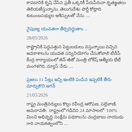
కావ‌డానికి కృషి చేసిన ప్రతీ ఒక్కరికీ పేరుపేరునా కృత‌జ్ఞత‌లు
తెలియ‌జేస్తున్నాను. తెలుగుదేశం పార్టీ కోట్లాది
కుటుంబ‌స‌భ్యుల ఆశీస్సుల‌తో నేను …
నైపుణ్య యువతగా తీర్చిదిద్దుతాం…
28/05/2026
రాష్ట్రానికి పెద్దఎత్తున పెట్టుబడులు వస్తున్నాయి వచ్చిన
అవకాశాలను యువత సద్వినియోగం చేసుకోవాలి టీడీపీ
కేంద్ర కార్యాయంలో జెన్-జీతో మంత్రి లోకేష్ ఆత్మీయ భేటీ
మంగళగిరి, న్యూస్​ నేడు …
ప్రజలు 11 సీట్లు ఇచ్చి ఇంటికి పంపిన ఇప్పటికీ తీరు
మార్చుకొని జగన్
21/05/2026
రాష్ట్ర మంత్రివర్యులు కొల్లు రవీంద్ర ఆరోపణ. పల్లెవాణి,
అమరావతి: రాష్ట్రంలో గడిచిన 24 మాసాలలో 100%
మించి అభివృద్ధి సంక్షేమ పథకాలను చంద్రబాబు నాయుడు
గారి నాయకత్వంలోని …