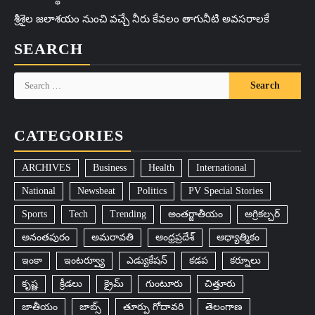
శ్రీశైల జలాశయం నుంచి వచ్చే నీరు కేవలం తాగునీటి అవసరాలకే
SEARCH
Search
for:
CATEGORIES
ARCHIVES
Business
Health
International
National
Newsbeat
Politics
PV Special Stories
Sports
Tech
Trending
అంతర్జాతీయం
అగ్రికల్చర్
అనంతపురం
అమరావతి
ఆంధ్రప్రదేశ్
ఆధ్యాత్మికం
ఇంకా
ఇంటర్వ్యూ
ఎడ్యుకేషన్
కడప
కర్నూలు
కృష్ణ
క్రీడలు
క్రైమ్
గుంటూరు
చిత్తూరు
జాతీయం
జాబ్స్
తూర్పు గోదావరి
తెలంగాణ