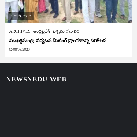
1 min read
ARCHIVES
ఆంధ్రప్రదేశ్
పశ్చిమ గోదావరి
ముఖ్యమంత్రి పర్యటన మీటింగ్ ప్రాంగణాన్ని పరిశీలన
08/08/2026
NEWSNEDU WEB