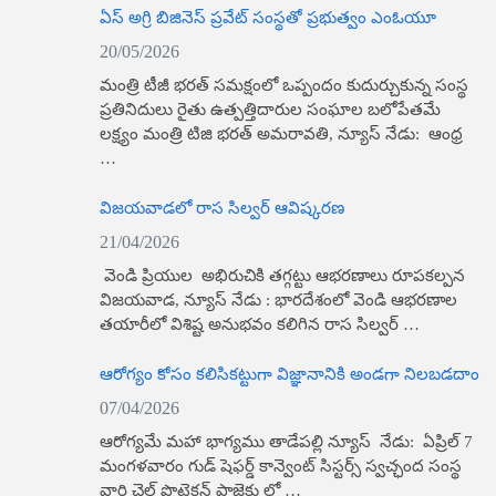
ఏస్ అగ్రి బిజినెస్ ప్రవేట్ సంస్థతో ప్రభుత్వం ఎంఓయూ
20/05/2026
మంత్రి టీజీ భ‌ర‌త్ స‌మ‌క్షంలో ఒప్పందం కుదుర్చుకున్న సంస్థ
ప్రతినిదులు రైతు ఉత్పత్తిదారుల సంఘాల బలోపేతమే
లక్ష్యం మంత్రి టిజి భరత్ అమరావతి, న్యూస్​ నేడు: ఆంధ్ర
…
విజయవాడలో రాస సిల్వర్ ఆవిష్కరణ
21/04/2026
వెండి ప్రియుల అభిరుచికి తగ్గట్టు ఆభరణాలు రూపకల్పన
విజయవాడ, న్యూస్​ నేడు : భారదేశంలో వెండి ఆభరణాల
తయారీలో విశిష్ట అనుభవం కలిగిన రాస సిల్వర్ …
ఆరోగ్యం కోసం కలిసికట్టుగా విజ్ఞానానికి అండగా నిలబడదాం
07/04/2026
ఆరోగ్యమే మహా భాగ్యము తాడేపల్లి న్యూస్ నేడు: ఏప్రిల్ 7
మంగళవారం గుడ్ షెఫర్డ్ కాన్వెంట్ సిస్టర్స్ స్వచ్ఛంద సంస్థ
వారి చైల్డ్ ప్రొటెక్షన్ ప్రాజెక్టు లో …