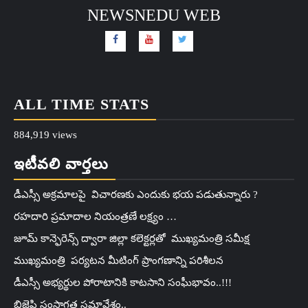
NEWSNEDU WEB
ALL TIME STATS
884,919 views
ఇటీవలి వార్తలు
డీఎస్సీ అక్రమాలపై విచారణకు ఎందుకు భయ పడుతున్నారు ?
రహదారి ప్రమాదాల నియంత్రణే లక్ష్యం …
జూమ్ కాన్ఫెరెన్స్ ద్వారా జిల్లా కలెక్టర్లతో ముఖ్యమంత్రి సమీక్ష
ముఖ్యమంత్రి పర్యటన మీటింగ్ ప్రాంగణాన్ని పరిశీలన
డీఎస్సీ అభ్యర్థుల పోరాటానికి కాటసాని సంఘీభావం..!!!
బిజెపి సంస్థాగత సమావేశం..