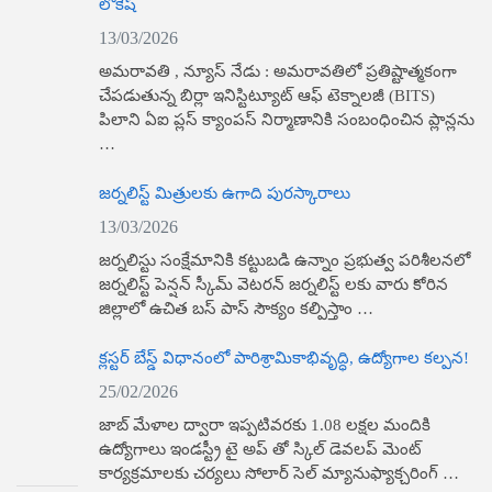
లోకేష్
13/03/2026
అమరావతి , న్యూస్​ నేడు : అమరావతిలో ప్రతిష్టాత్మకంగా
చేపడుతున్న బిర్లా ఇనిస్టిట్యూట్ ఆఫ్ టెక్నాలజీ (BITS)
పిలాని ఏఐ ప్లస్ క్యాంపస్ నిర్మాణానికి సంబంధించిన ప్లాన్లను
…
జర్నలిస్ట్ మిత్రులకు ఉగాది పురస్కారాలు
13/03/2026
జర్నలిస్టు సంక్షేమానికి కట్టుబడి ఉన్నాం ప్రభుత్వ పరిశీలనలో
జర్నలిస్ట్ పెన్షన్ స్కీమ్ వెటరన్ జర్నలిస్ట్ లకు వారు కోరిన
జిల్లాలో ఉచిత బస్ పాస్ సౌక్యం కల్పిస్తాం …
క్లస్టర్ బేస్డ్ విధానంలో పారిశ్రామికాభివృద్ధి, ఉద్యోగాల కల్పన!
25/02/2026
జాబ్ మేళాల ద్వారా ఇప్పటివరకు 1.08 లక్షల మందికి
ఉద్యోగాలు ఇండస్ట్రీ టై అప్ తో స్కిల్ డెవలప్ మెంట్
కార్యక్రమాలకు చర్యలు సోలార్ సెల్ మ్యానుఫ్యాక్చరింగ్ …