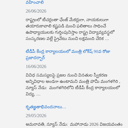
వహించాలి
26/06/2026
రాష్ట్రంలో టీచర్లంతా ఛేంజ్ మేకర్లుగా, నాయకులుగా
తయారుకావాలి కష్టపడి మంచి ఫలితాలు సాధించే
ఉపాధ్యాయులకు గుర్తింపునిస్తాం రాష్ట్ర విద్యావ్యవస్థలో
సంస్కరణల వల్లే ప్రైవేటు నుంచి లక్షమంది చేరిక …
టీడీపీ కేంద్ర కార్యాలయంలో మంత్రి లోకేష్ 90వ రోజు
ప్రజాదర్బార్
16/06/2026
వివిధ సమస్యలపై ప్రజల నుంచి వినతుల స్వీకరణ
అన్నివిధాల అండగా ఉంటామని మంత్రి హామీ మంగళగిరి ,
న్యూస్​ నేడు: మంగళగిరిలోని టీడీపీ కేంద్ర కార్యాలయంలో
విద్య, …
కృత‌జ్ఞతాభివంద‌నాలు…
29/05/2026
అమరావతి, న్యూస్​ నేడు: మ‌హానాడు 2026 విజ‌య‌వంతం