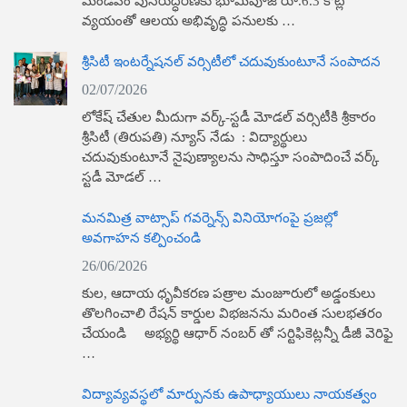
మండపం పునరుద్ధరణకు భూమిపూజ రూ.6.3 కోట్ల
వ్యయంతో ఆలయ అభివృద్ధి పనులకు …
శ్రీసిటీ ఇంటర్నేషనల్ వర్సిటీలో చదువుకుంటూనే సంపాదన
02/07/2026
లోకేష్ చేతుల మీదుగా వర్క్-స్టడీ మోడల్ వర్సిటీకి శ్రీకారం
శ్రీసిటీ (తిరుపతి) న్యూస్​ నేడు : విద్యార్థులు
చదువుకుంటూనే నైపుణ్యాలను సాధిస్తూ సంపాదించే వర్క్
స్టడీ మోడల్ …
మనమిత్ర వాట్సాప్ గవర్నెన్స్ వినియోగంపై ప్రజల్లో
అవగాహన కల్పించండి
26/06/2026
కుల, ఆదాయ ధృవీకరణ పత్రాల మంజూరులో అడ్డంకులు
తొలగించాలి రేషన్ కార్డుల విభ‌జ‌న‌ను మరింత సులభతరం
చేయండి అభ్యర్థి ఆధార్ నంబర్ తో సర్టిఫికెట్లన్నీ డీజీ వెరిఫై
…
విద్యావ్యవస్థలో మార్పునకు ఉపాధ్యాయులు నాయకత్వం