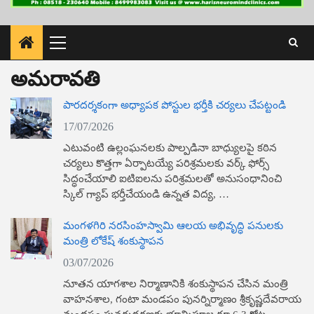
Primary
Menu
అమరావతి
పారదర్శకంగా అధ్యాపక పోస్టుల భర్తీకి చర్యలు చేపట్టండి
17/07/2026
ఎటువంటి ఉల్లంఘనలకు పాల్పడినా బాధ్యులపై కఠిన
చర్యలు కొత్తగా ఏర్పాటయ్యే పరిశ్రమలకు వర్క్ ఫోర్స్
సిద్ధంచేయాలి ఐటిఐలను పరిశ్రమలతో అనుసంధానించి
స్కిల్ గ్యాప్ భర్తీచేయండి ఉన్నత విద్య, …
మంగళగిరి నరసింహస్వామి ఆలయ అభివృద్ధి పనులకు
మంత్రి లోకేష్ శంకుస్థాపన
03/07/2026
నూతన యాగశాల నిర్మాణానికి శంకుస్థాపన చేసిన మంత్రి
వాహనశాల, గంటా మండపం పునర్నిర్మాణం శ్రీకృష్ణదేవరాయ