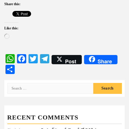
Share this:
Like this:
Loading…
WhatsApp
Facebook
Twitter
Telegram
Post
Share
Share
Search
for:
RECENT COMMENTS