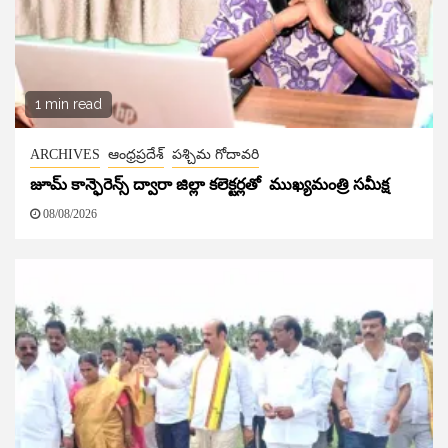
1 min read
ARCHIVES
ఆంధ్రప్రదేశ్
పశ్చిమ గోదావరి
జూమ్ కాన్ఫెరెన్స్ ద్వారా జిల్లా కలెక్టర్లతో ముఖ్యమంత్రి సమీక్ష
08/08/2026