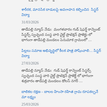
శారీరక, మానసిక దాడులపై అవగాహన కల్పించిన సిస్టర్
విద్యా
31/03/2026
తాడేపల్లి న్యూస్ నేడు: మంగళవారం గుడ్ షెఫర్డ్ కాన్వెంట్
సిస్టర్స్ స్వచ్ఛంద సంస్థ వారి చైల్డ్ ప్రొటెక్షన్ ప్రాజెక్టు లో
భాగంగా తాడేపల్లి మండలం పెనుమాక గ్రామంలో …
పిల్లలు సమాజ అభివృద్ధిలో కీలక పాత్ర పోషించాలి… సిస్టర్
విద్యా
27/03/2026
తాడేపల్లి న్యూస్ నేడు: గుడ్ షెఫర్డ్ కాన్వెంట్ సిస్టర్స్
స్వచ్ఛంద సంస్థ వారి చైల్డ్ ప్రొటెక్షన్ ప్రాజెక్ట్ లో భాగంగా
శుక్రవారం తాడేపల్లి మండలం డోలస్ నగర్ …
బాలికల రక్షణ – బాలల హింసా రహిత గ్రామ రూపకల్పనే
మా లక్ష్యం
25/03/2026