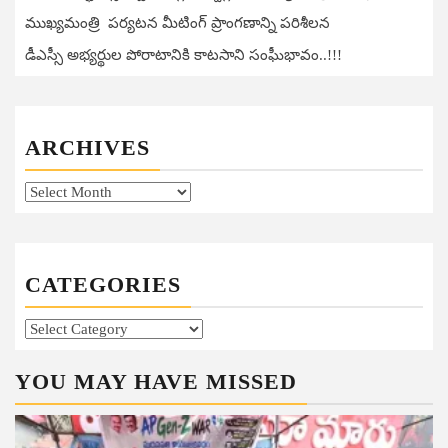
ముఖ్యమంత్రి పర్యటన మీటింగ్ ప్రాంగణాన్ని పరిశీలన
డీఎస్సీ అభ్యర్థుల పోరాటానికి కాటసాని సంఘీభావం..!!!
ARCHIVES
Archives
CATEGORIES
Categories
YOU MAY HAVE MISSED