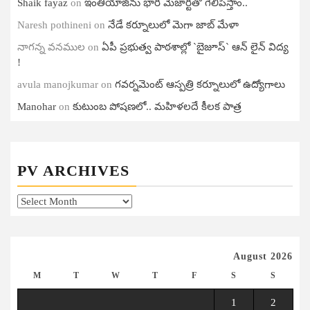
Shaik fayaz
on
ఇంతియాజ్​ను భారీ మెజార్టీతో గెలిపిస్తాం..
Naresh pothineni
on
నేడే కర్నూలులో మెగా జాబ్ మేళా
నాగన్న వనముల
on
ఏపీ ప్ర‌భుత్వ పాఠ‌శాల్లో `బైజూస్` ఆన్ లైన్ విద్య
!
avula manojkumar
on
గ‌వ‌ర్న‌మెంట్ ఆస్ప‌త్రి క‌ర్నూలులో ఉద్యోగాలు
Manohar
on
కుటుంబ పోషణలో.. మహిళలదే కీలక పాత్ర
PV ARCHIVES
PV
Archives
August 2026
M
T
W
T
F
S
S
1
2