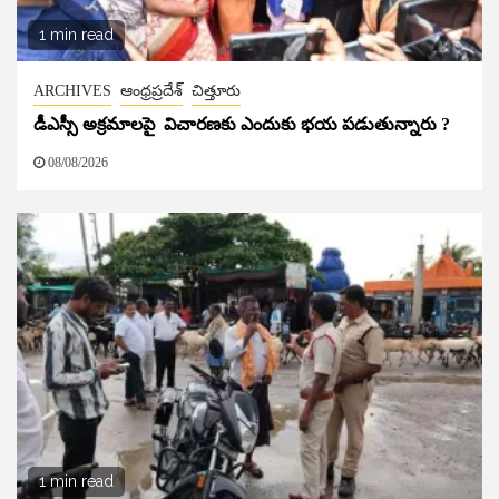
1 min read
ARCHIVES
ఆంధ్రప్రదేశ్
చిత్తూరు
డీఎస్సీ అక్రమాలపై విచారణకు ఎందుకు భయ పడుతున్నారు ?
08/08/2026
1 min read