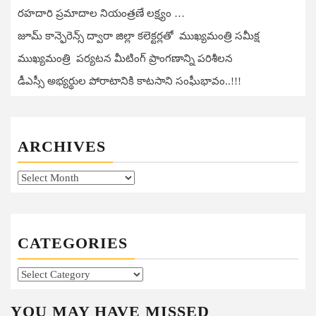
రహదారి ప్రమాదాల నియంత్రణే లక్ష్యం …
జూమ్ కాన్ఫెరెన్స్ ద్వారా జిల్లా కలెక్టర్లతో ముఖ్యమంత్రి సమీక్ష
ముఖ్యమంత్రి పర్యటన మీటింగ్ ప్రాంగణాన్ని పరిశీలన
డీఎస్సీ అభ్యర్థుల పోరాటానికి కాటసాని సంఘీభావం..!!!
ARCHIVES
Archives
CATEGORIES
Categories
YOU MAY HAVE MISSED