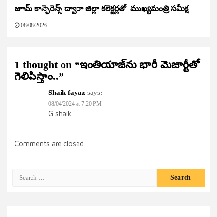
జూమ్ కాన్ఫెరెన్స్ ద్వారా జిల్లా కలెక్టర్లతో ముఖ్యమంత్రి సమీక్ష
08/08/2026
1 thought on “
ఇంతియాజ్​ను భారీ మెజార్టీతో
గెలిపిస్తాం..
”
Shaik fayaz
says:
08/04/2024 at 7:20 PM
G shaik
Comments are closed.
Search
for: