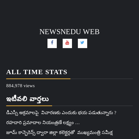
NEWSNEDU WEB
ALL TIME STATS
884,978 views
ఇటీవలి వార్తలు
డీఎస్సీ అక్రమాలపై విచారణకు ఎందుకు భయ పడుతున్నారు ?
రహదారి ప్రమాదాల నియంత్రణే లక్ష్యం …
జూమ్ కాన్ఫెరెన్స్ ద్వారా జిల్లా కలెక్టర్లతో ముఖ్యమంత్రి సమీక్ష