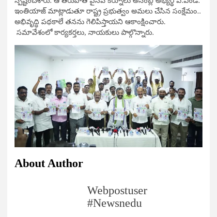
స్పష్టంచేశారు. ఆ తరువాత వైసీపీ కర్నూలు అసెంబ్లీ అభ్యర్థి ఎ.ఎండి.
ఇంతియాజ్​ మాట్లాడుతూ రాష్ట్ర ప్రభుత్వం అమలు చేసిన సంక్షేమం..
అభివృద్ధి పథకాలే తనను గెలిపిస్తాయని ఆకాంక్షించారు.
సమావేశంలో కార్యకర్తలు, నాయకులు పాల్గొన్నారు.
About Author
Webpostuser
#Newsnedu