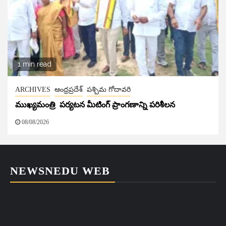
1 min read
ARCHIVES
ఆంధ్రప్రదేశ్
పశ్చిమ గోదావరి
ముఖ్యమంత్రి పర్యటన మీటింగ్ ప్రాంగణాన్ని పరిశీలన
08/08/2026
NEWSNEDU WEB