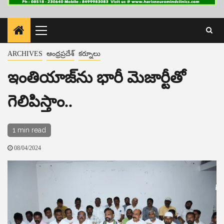
Primary
Menu
ARCHIVES
ఆంధ్రప్రదేశ్
కర్నూలు
ఇంతియాజ్​ను భారీ మెజార్టీతో
గెలిపిస్తాం..
1 min read
08/04/2024