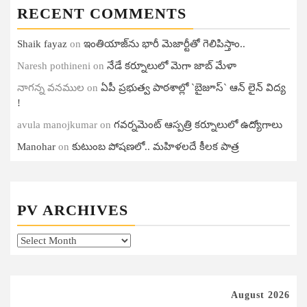
RECENT COMMENTS
Shaik fayaz
on
ఇంతియాజ్​ను భారీ మెజార్టీతో గెలిపిస్తాం..
Naresh pothineni
on
నేడే కర్నూలులో మెగా జాబ్ మేళా
నాగన్న వనముల
on
ఏపీ ప్ర‌భుత్వ పాఠ‌శాల్లో `బైజూస్` ఆన్ లైన్ విద్య
!
avula manojkumar
on
గ‌వ‌ర్న‌మెంట్ ఆస్ప‌త్రి క‌ర్నూలులో ఉద్యోగాలు
Manohar
on
కుటుంబ పోషణలో.. మహిళలదే కీలక పాత్ర
PV ARCHIVES
PV
Archives
August 2026