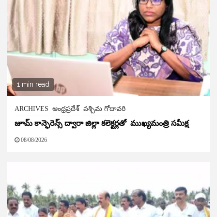
1 min read
ARCHIVES
ఆంధ్రప్రదేశ్
పశ్చిమ గోదావరి
జూమ్ కాన్ఫెరెన్స్ ద్వారా జిల్లా కలెక్టర్లతో ముఖ్యమంత్రి సమీక్ష
08/08/2026