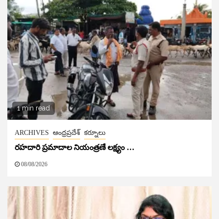
1 min read
ARCHIVES
ఆంధ్రప్రదేశ్
కర్నూలు
రహదారి ప్రమాదాల నియంత్రణే లక్ష్యం …
08/08/2026