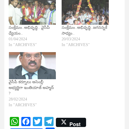
సంక్షేమం..అభివృద్ధి.. వైసీపీ
సంక్షేమం..అభివృద్ధి..జగనన్నకే
ధ్యేయం..
సాధ్యం..
01/04/2024
20/03/2024
In "ARCHIVES"
In "ARCHIVES"
వైసీపీ కర్నూలు అసెంబ్లీ
అభ్యర్థిగా ఇంతియాజ్ అహ్మద్​
?
28/02/2024
In "ARCHIVES"
WhatsApp
Facebook
Twitter
Telegram
Post