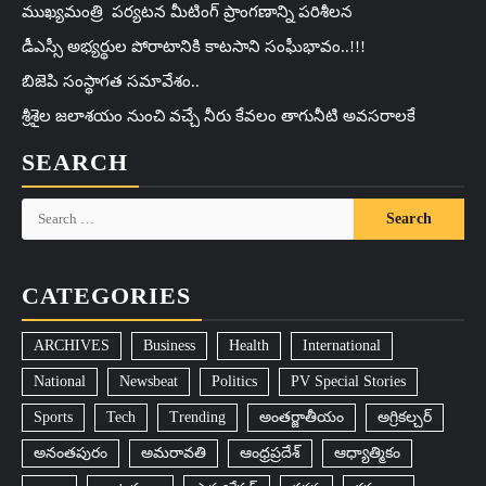
ముఖ్యమంత్రి పర్యటన మీటింగ్ ప్రాంగణాన్ని పరిశీలన
డీఎస్సీ అభ్యర్థుల పోరాటానికి కాటసాని సంఘీభావం..!!!
బిజెపి సంస్థాగత సమావేశం..
శ్రీశైల జలాశయం నుంచి వచ్చే నీరు కేవలం తాగునీటి అవసరాలకే
SEARCH
Search
for:
CATEGORIES
ARCHIVES
Business
Health
International
National
Newsbeat
Politics
PV Special Stories
Sports
Tech
Trending
అంతర్జాతీయం
అగ్రికల్చర్
అనంతపురం
అమరావతి
ఆంధ్రప్రదేశ్
ఆధ్యాత్మికం