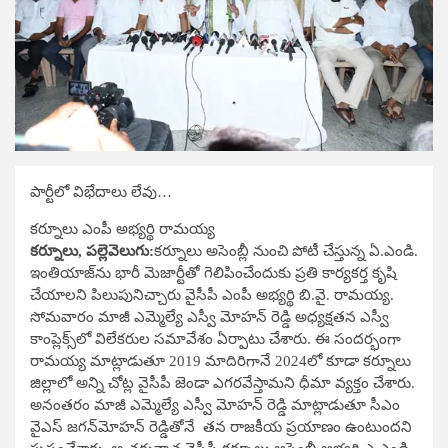
పార్టీలో విభేదాలు లేవు…
కర్నూలు ఎంపీ అభ్యర్థి రామయ్య
కర్నూలు, పల్లెవెలుగు:
కర్నూలు అసెంబ్లీ నుంచి పోటీ చేస్తున్న ఏ.ఎండి.
ఇంతియాజ్​ను భారీ మెజార్టీతో గెలిపించేందుకు ప్రతి కార్యకర్త కృషి
చేయాలని పిలుపునిచ్చారు వైసీపీ ఎంపీ అభ్యర్థి బి.వై. రామయ్య.
సోమవారం మాజీ ఎమ్మెల్యే ఎస్వీ మోహన్​ రెడ్డి అధ్యక్షతన ఎస్వీ
కాంప్లెక్స్​లో విలేకరుల సమావేశం ఏర్పాటు చేశారు. ఈ సందర్భంగా
రామయ్య మాట్లాడుతూ 2019 మాదిరిగానే 2024లో కూడా కర్నూలు
జిల్లాలో అన్ని చోట్ల వైసీపీ జెండా ఎగరవేస్తామని ధీమా వ్యక్తం చేశారు.
అనంతరం మాజీ ఎమ్మెల్యే ఎస్వీ మోహన్​ రెడ్డి మాట్లాడుతూ సీఎం
వైఎస్​ జగన్​మోహన్​ రెడ్డితోనే తన రాజకీయ ప్రయాణం ఉంటుందని