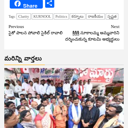
Share
Share
Clarity
KURNOOL
Politics
కర్నూలు
రాజకీయం
స్పష్టత
Tags:
Continue
Previous
Next
సైకో పాలన పోవాలి సైకిల్ రావాలి
శ్రీశ్రీశ్రీ నూకాలమ్మ అమ్మవారిని
Reading
దర్శించుకున్న కూటమి అభ్యర్థులు
మరిన్ని వార్తలు