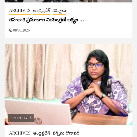
ARCHIVES
ఆంధ్రప్రదేశ్
కర్నూలు
రహదారి ప్రమాదాల నియంత్రణే లక్ష్యం …
08/08/2026
1 min read
ARCHIVES
ఆంధ్రప్రదేశ్
పశ్చిమ గోదావరి