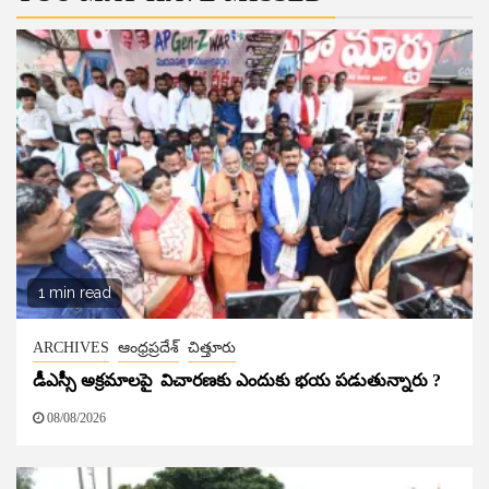
1 min read
ARCHIVES
ఆంధ్రప్రదేశ్
చిత్తూరు
డీఎస్సీ అక్రమాలపై విచారణకు ఎందుకు భయ పడుతున్నారు ?
08/08/2026