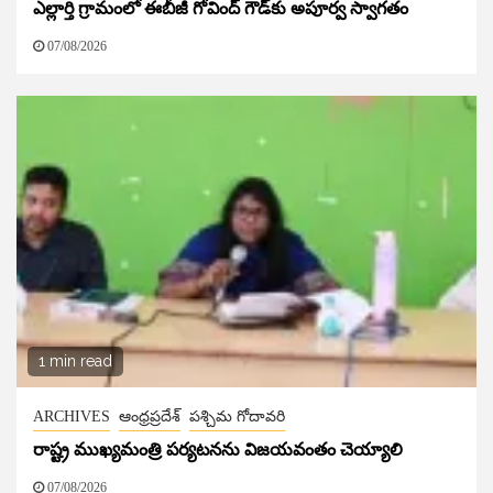
ఎల్లార్తి గ్రామంలో ఈబీజీ గోవింద్ గౌడ్‌కు అపూర్వ స్వాగతం
07/08/2026
1 min read
ARCHIVES
ఆంధ్రప్రదేశ్
పశ్చిమ గోదావరి
రాష్ట్ర ముఖ్యమంత్రి పర్యటనను విజయవంతం చెయ్యాలి
07/08/2026