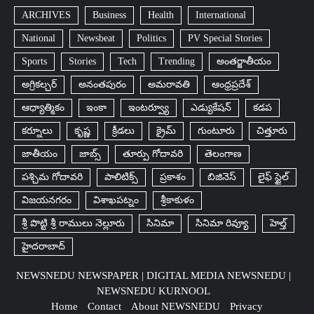
ARCHIVES
Business
Health
International
National
Newsbeat
Politics
PV Special Stories
Sports
Stories
Tech
Trending
అంతర్జాతీయం
అగ్రికల్చర్
అనంతపురం
అమరావతి
ఆంధ్రప్రదేశ్
ఆధ్యాత్మికం
ఇంకా
ఇంటర్వ్యూ
ఎడ్యుకేషన్
కడప
కర్నూలు
కృష్ణ
క్రీడలు
క్రైమ్
గుంటూరు
చిత్తూరు
జాతీయం
జాబ్స్
తూర్పు గోదావరి
తెలంగాణ
పశ్చిమ గోదావరి
పాలిటిక్స్
ప్రకాశం
బిజినెస్
లైఫ్ స్టైల్
విజయనగరం
విశాఖపట్నం
శ్రీకాకుళం
శ్రీ పొట్టి శ్రీ రాములు నెల్లూరు
సినిమా
సినిమా రివ్యూ
హెల్త్
హైదరాబాద్​
NEWSNEDU NEWSPAPER | DIGITAL MEDIA NEWSNEDU |
NEWSNEDU KURNOOL
Home
Contact
About NEWSNEDU
Privacy