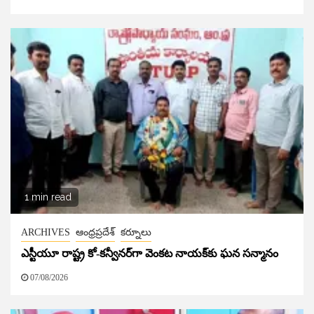
1 min read
ARCHIVES
ఆంధ్రప్రదేశ్
కర్నూలు
ఎస్టీయూ రాష్ట్ర కో-కన్వీనర్‌గా వెంకట నాయక్‌కు ఘన సన్మానం
07/08/2026