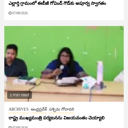
ఎల్లార్తి గ్రామంలో ఈబీజీ గోవింద్ గౌడ్‌కు అపూర్వ స్వాగతం
07/08/2026
1 min read
ARCHIVES
ఆంధ్రప్రదేశ్
పశ్చిమ గోదావరి
రాష్ట్ర ముఖ్యమంత్రి పర్యటనను విజయవంతం చెయ్యాలి
07/08/2026