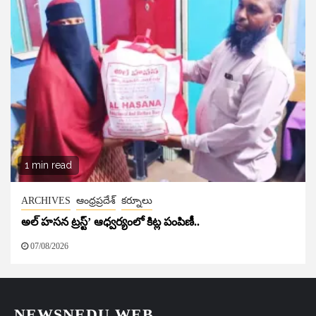
1 min read
ARCHIVES
ఆంధ్రప్రదేశ్
కర్నూలు
అల్ హసన ట్రస్ట్’ ఆధ్వర్యంలో కిట్ల పంపిణీ..
07/08/2026
NEWSNEDU WEB