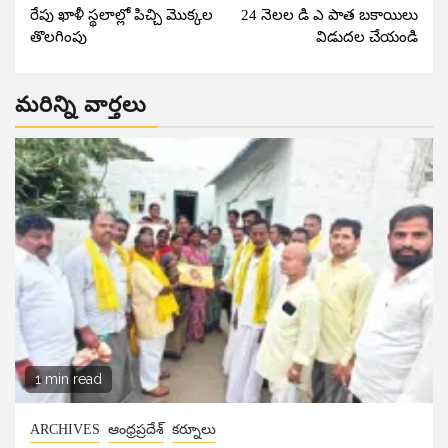
రేపు ఖాళీ స్థలాల్లో పిచ్చి మొక్కల
24 నెలల డి ఎ పాత బకాయిలు
Reading
తొలగింపు
విడుదల చేయండి
మరిన్ని వార్తలు
1 min read
ARCHIVES
ఆంధ్రప్రదేశ్
కర్నూలు