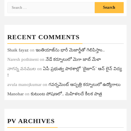
Search
for:
RECENT COMMENTS
Shaik fayaz
on
ఇంతియాజ్​ను భారీ మెజార్టీతో గెలిపిస్తాం..
Naresh pothineni
on
నేడే కర్నూలులో మెగా జాబ్ మేళా
నాగన్న వనముల
on
ఏపీ ప్ర‌భుత్వ పాఠ‌శాల్లో `బైజూస్` ఆన్ లైన్ విద్య
!
avula manojkumar
on
గ‌వ‌ర్న‌మెంట్ ఆస్ప‌త్రి క‌ర్నూలులో ఉద్యోగాలు
Manohar
on
కుటుంబ పోషణలో.. మహిళలదే కీలక పాత్ర
PV ARCHIVES