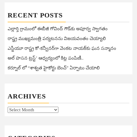
RECENT POSTS
ఎల్లార్తి గ్రామంలో ఈబీజీ గోవింద్ గౌడ్‌కు అపూర్వ స్వాగతం
రాష్ట్ర ముఖ్యమంత్రి పర్యటనను విజయవంతం చెయ్యాలి
ఎస్టీయూ రాష్ట్ర కో-కన్వీనర్‌గా వెంకట నాయక్‌కు ఘన సన్మానం
అల్ హసన ట్రస్ట్’ ఆధ్వర్యంలో కిట్ల పంపిణీ..
కర్నూల్ లో “శాశ్వత హైకోర్టు బెంచ్” ఏర్పాటు చేయాలి
ARCHIVES
Archives