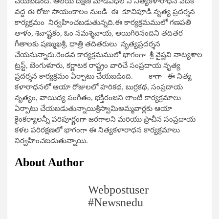
చేయబడింది. ఆలయ దక్షిణ మాడవీధిలోని నిత్యకళారాధన వేదిక
వద్ద ఈ రోజు సాయంకాలం నుండి ఈ కూచిపూడి నృత్య ప్రదర్శన
కార్యక్రమం నిర్వహించబడుతున్నది.ఈ కార్యక్రమములో గణపతి
తాళం, శివాష్టకం, ఓం నమశ్శివాయ, అయిగిరినందిని తదితర
గీతాలకు షణ్ముఖశ్రీ, ధాత్రి తదితరులు నృత్యప్రదర్శన
చేయనున్నారు.రెండవ కార్యక్రమములో భాగంగా శ్రీ వైష్ణవి నాట్యశాల
ట్రస్ట్, బెంగుళూరు, కర్ణాటక రాష్ట్రం వారిచే సంప్రదాయ నృత్య
ప్రదర్శన కార్యక్రమం ఏర్పాటు చేయబడింది. కాగా ఈ నిత్య
కళారాధనలో ఆయా రోజులలో హరికథ, బుర్రకథ, సంప్రదాయ
నృత్యం, వాయిద్య సంగీతం, భక్తిరంజని లాంటి కార్యక్రమాలు
ఏర్పాటు చేయబడుతున్నాయిశ్రీస్వామిఅమ్మవార్లకు ఆయా
కైంకర్యాలన్నీ పరిపూర్ణంగా జరగాలని మరియు ప్రాచీన సంప్రదాయ
కళల పరిరక్షణలో భాగంగా ఈ నిత్యకళారాధన కార్యక్రమాలు
నిర్వహించబడుతున్నాయి.
About Author
Webpostuser
#Newsnedu