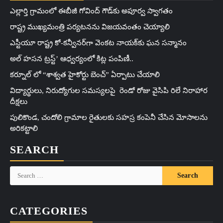
ఎల్లార్తి గ్రామంలో ఈబీజీ గోవింద్ గౌడ్‌కు అపూర్వ స్వాగతం
రాష్ట్ర ముఖ్యమంత్రి పర్యటనను విజయవంతం చెయ్యాలి
ఎస్టీయూ రాష్ట్ర కో-కన్వీనర్‌గా వెంకట నాయక్‌కు ఘన సన్మానం
అల్ హసన ట్రస్ట్’ ఆధ్వర్యంలో కిట్ల పంపిణీ..
కర్నూల్ లో “శాశ్వత హైకోర్టు బెంచ్” ఏర్పాటు చేయాలి
విద్యార్థులు, నిరుద్యోగుల సమస్యలపై రెండో రోజు వైసిపి రిలే నిరాహార
దీక్షలు
పులికొండ, చందోలి గ్రామాల రైతులకు సహస్ర కంపెనీ చేసిన మోసాలను
అరికట్టాలి
SEARCH
Search
for:
CATEGORIES