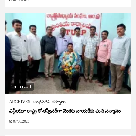
1 min read
ARCHIVES
ఆంధ్రప్రదేశ్
కర్నూలు
ఎస్టీయూ రాష్ట్ర కో-కన్వీనర్‌గా వెంకట నాయక్‌కు ఘన సన్మానం
07/08/2026