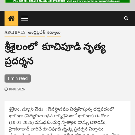
Primary
Menu
ARCHIVES
ఆంధ్రప్రదేశ్
కర్నూలు
శ్రీశైలంలో కూచిపూడి నృత్య
ప్రదర్శన
1 min read
10/01/2026
శ్రీశైలం, న్యూస్ ​నేడు : దేవస్థానము నిర్వహిస్తున్న ధర్మపథంలో
భాగంగా (నిత్యకళారాధన కార్యక్రమంలో భాగంగా) ఈ రోజు
(10.01.2026) వసుధకుందుర్తి నృత్యాల డాన్సు అకాడమీ,
హైదరాబాద్ వారిచే కూచిపూడి నృత్య ప్రదర్శన ఏర్పాటు