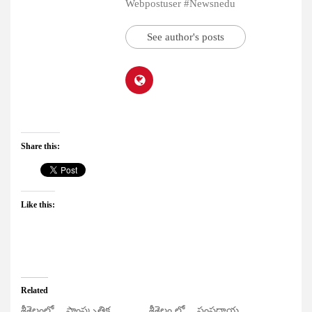
Webpostuser #Newsnedu
See author's posts
Share this:
Like this:
Related
శ్రీశైలంలో… సాంస్కృతిక
శ్రీశైలం లో… సంప్రదాయ