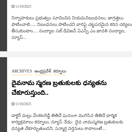
11/10/2025
నిర్వాహకులు ప్రభుత్వం సూచించిన నియమనిబంధనలు, జాగ్రత్తలు
పాటించాలి..... నిబంధనలు పాటించని వారిపై చట్టపరమైన కఠిన చర్యలు
తీసుకుంటాం.... నంద్యాల సబ్ డివిజన్ ఏఎస్పీ ఎం.జావళి నంద్యాల,
న్యూస్​...
ARCHIVES
ఆంధ్రప్రదేశ్
కర్నూలు
దైవనామ స్మరణ బ్రతుకులకు ధన్యతను
చేకూరుస్తుంది..
11/10/2025
డాక్టర్ మల్లు వేంకటరెడ్డి తితిదే ఘనంగా ముగిసిన తితిదే ధార్మిక
కార్యక్రమాలు కర్నూలు, న్యూస్​ నేడు: దైవ నామస్మరణ బ్రతుకులకు
ధన్యత చేకూర్చుతుందని, సన్మార్గ వర్తనులు కావాలంటే...