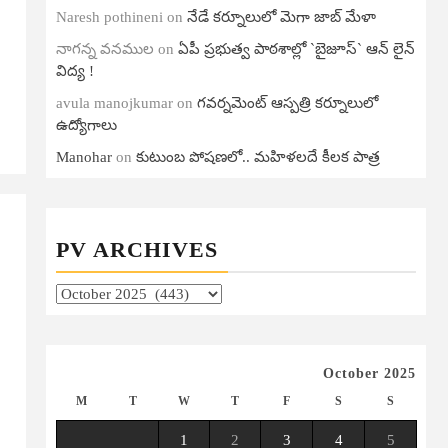
Naresh pothineni
on
నేడే కర్నూలులో మెగా జాబ్ మేళా
నాగన్న వనముల
on
ఏపీ ప్ర‌భుత్వ పాఠ‌శాల్లో `బైజూస్` ఆన్ లైన్
విద్య !
avula manojkumar
on
గ‌వ‌ర్న‌మెంట్ ఆస్ప‌త్రి క‌ర్నూలులో
ఉద్యోగాలు
Manohar
on
కుటుంబ పోషణలో.. మహిళలదే కీలక పాత్ర
PV ARCHIVES
PV
Archives
October 2025
M
T
W
T
F
S
S
1
2
3
4
5