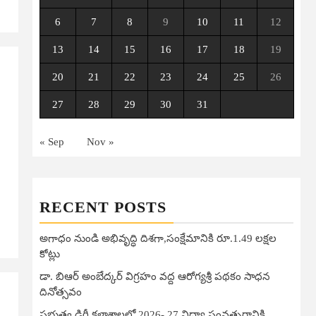
6
7
8
9
10
11
12
13
14
15
16
17
18
19
20
21
22
23
24
25
26
27
28
29
30
31
« Sep
Nov »
RECENT POSTS
అగాధం నుండి అభివృద్ధి దిశగా,సంక్షేమానికి రూ.1.49 లక్షల
కోట్లు
డా. బిఆర్ అంబేద్కర్ విగ్రహం వద్ద ఆరోగ్యశ్రీ పథకం సాధన
దినోత్సవం
ప్రభుత్వ డిగ్రీ కళాశాలల్లో 2026- 27 విద్యా సంవత్సరానికి