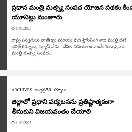
ప్రధాన మంత్రి మత్స్య సంపద యోజన పథకం కిం
యూనిట్లు మంజూరు
11/10/2025
రాష్ట్ర పరిశ్రమలు,వాణిజ్యం మరియు ఫుడ్ ప్రాసెసింగ్ శాఖ మంత్రి టీజీ
భరత్ కర్నూలు, న్యూస్​ నేడు : చేపల వినియోగం పెంచేందుకు ప్రధాన
మంత్రి మత్స్య సంపద...
ARCHIVES
ఆంధ్రప్రదేశ్
కర్నూలు
జిల్లాలో ప్రధాని పర్యటనను ప్రతిష్టాత్మకంగా
తీసుకుని విజయవంతం చేయాలి
11/10/2025