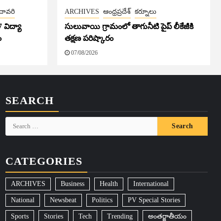
దావరి
ARCHIVES
ఆంధ్రప్రదేశ్
కర్నూలు
7 విద్యా
సులువాయి గ్రామంలో తాగునీటి పైప్ లీకేజీకి
ం
తక్షణ పరిష్కారం
07/08/2026
SEARCH
Search
for:
CATEGORIES
ARCHIVES
Business
Health
International
National
Newsbeat
Politics
PV Special Stories
Sports
Stories
Tech
Trending
అంతర్జాతీయం