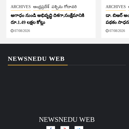
ARCHIVES
ఆంధ్రప్రదేశ్
పశ్చిమ గోదావరి
ARCHIVES
అగాధం నుండి అభివృద్ధి దిశగా,సంక్షేమానికి
డా. బిఆర్ అంబ
రూ.1.49 లక్షల కోట్లు
పథకం సాధన 
07/08/2026
07/08/2026
NEWSNEDU WEB
NEWSNEDU WEB