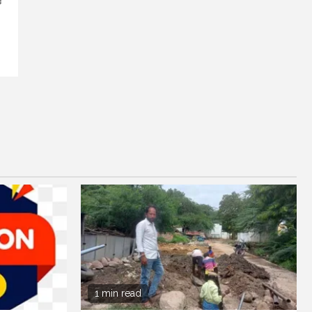
ో
1 min read