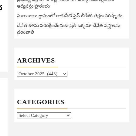
అడ్మిషన్లు ప్రారంభం
ద
సులువాయి గ్రామంలో తాగునీటి పైప్ లీకేజీకి తక్షణ పరిష్కారం
చేనేత కళను పరిరక్షించేందుకు ప్రతీ ఒక్కరూ చేనేత వస్త్రాలను
ధరించాలి
ARCHIVES
Archives
CATEGORIES
Categories