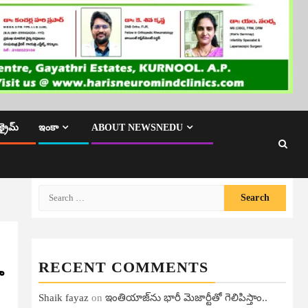
క్రైమ్
ఇంకా
ABOUT NEWSNEDU
Search
for:
RECENT COMMENTS
ా
Shaik fayaz
on
ఇంతియాజ్​ను భారీ మెజార్టీతో గెలిపిస్తాం..