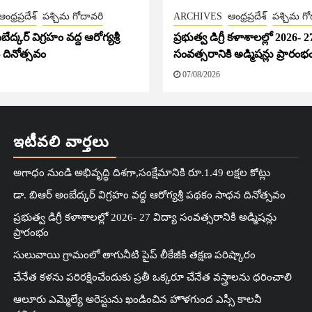
ఆంధ్రప్రదేశ్
పశ్చిమ గోదావరి
ARCHIVES
ఆంధ్రప్రదేశ్
పశ్చిమ గో
ేద్కర్ విగ్రహం వద్ద ఆరోగ్యశ్రీ
ప్రభుత్వ డిగ్రీ కళాశాలల్లో 2026- 2
దినోత్సవం
సంవత్సరానికి అడ్మిషన్లు ప్రారంభ
07/08/2026
ఇటీవలి వార్తలు
అగాధం నుండి అభివృద్ధి దిశగా,సంక్షేమానికి రూ.1.49 లక్షల కోట్లు
డా. బిఆర్ అంబేద్కర్ విగ్రహం వద్ద ఆరోగ్యశ్రీ పథకం సాధన దినోత్సవం
ప్రభుత్వ డిగ్రీ కళాశాలల్లో 2026- 27 విద్యా సంవత్సరానికి అడ్మిషన్లు
ప్రారంభం
సులువాయి గ్రామంలో తాగునీటి పైప్ లీకేజీకి తక్షణ పరిష్కారం
చేనేత కళను పరిరక్షించేందుకు ప్రతీ ఒక్కరూ చేనేత వస్త్రాలను ధరించాలి
ఆలూరు ఎమ్మెల్యే అరెస్టును ఖండించిన హొళగుంద ఎస్సీ కాలనీ