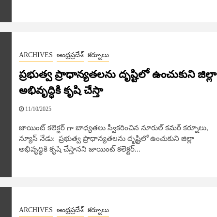
ARCHIVES
ఆంధ్రప్రదేశ్
కర్నూలు
ప్రభుత్వ ప్రాధాన్యతలను దృష్టిలో ఉంచుకుని జిల్లా
అభివృద్ధికి కృషి చేస్తా
11/10/2025
జాయింట్ కలెక్టర్ గా బాధ్యతలు స్వీకరించిన నూరుల్ కమర్ కర్నూలు,
న్యూస్​ నేడు: ప్రభుత్వ ప్రాధాన్యతలను దృష్టిలో ఉంచుకుని జిల్లా
అభివృద్ధికి కృషి చేస్తానని జాయింట్ కలెక్టర్...
ARCHIVES
ఆంధ్రప్రదేశ్
కర్నూలు