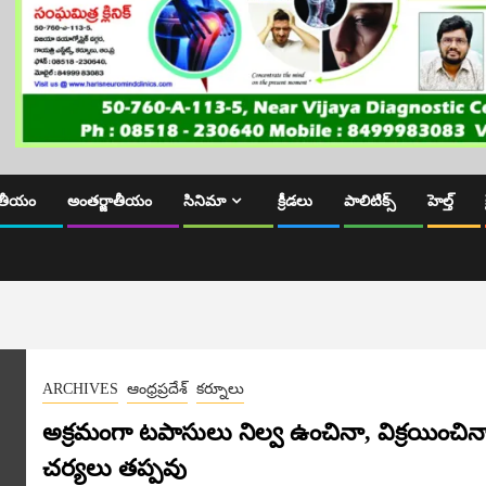
తీయం
అంతర్జాతీయం
సినిమా
క్రీడలు
పాలిటిక్స్
హెల్త్
ARCHIVES
ఆంధ్రప్రదేశ్
కర్నూలు
అక్రమంగా టపాసులు నిల్వ ఉంచినా, విక్రయించిన
చర్యలు తప్పవు