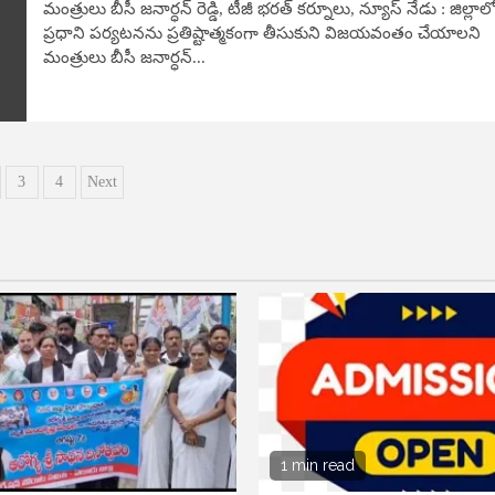
మంత్రులు బీసీ జనార్ధన్ రెడ్డి, టీజీ భరత్ కర్నూలు, న్యూస్​ నేడు : జిల్లాల
ప్రధాని పర్యటనను ప్రతిష్టాత్మకంగా తీసుకుని విజయవంతం చేయాలని
మంత్రులు బీసీ జనార్ధన్...
s
3
4
Next
nation
1 min read