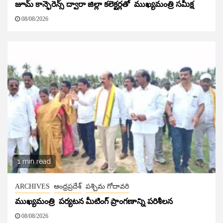
జూమ్ కాన్ఫెరెన్స్ ద్వారా జిల్లా కలెక్టర్లతో ముఖ్యమంత్రి సమీక్ష
08/08/2026
1 min read
ARCHIVES
ఆంధ్రప్రదేశ్
పశ్చిమ గోదావరి
ముఖ్యమంత్రి పర్యటన మీటింగ్ ప్రాంగణాన్ని పరిశీలన
08/08/2026