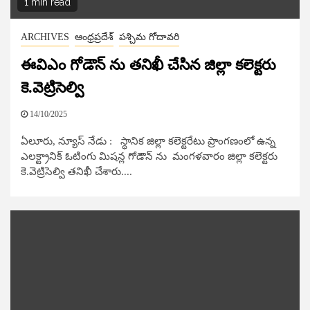
1 min read
ARCHIVES
ఆంధ్రప్రదేశ్
పశ్చిమ గోదావరి
ఈవిఎం గోడౌన్ ను తనిఖీ చేసిన జిల్లా కలెక్టరు
కె.వెట్రిసెల్వి
14/10/2025
ఏలూరు, న్యూస్ నేడు : స్ధానిక జిల్లా కలెక్టరేటు ప్రాంగణంలో ఉన్న
ఎలక్ట్రానిక్ ఓటింగు మిషన్ల గోడౌన్ ను మంగళవారం జిల్లా కలెక్టరు
కె.వెట్రిసెల్వి తనిఖీ చేశారు....