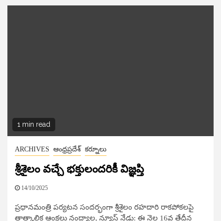
1 min read
ARCHIVES
ఆంధ్రప్రదేశ్
కర్నూలు
శ్రీశైలం వచ్చే భక్తులందరికీ విజ్ఞప్తి
14/10/2025
ప్రధానమంత్రి పర్యటన సందర్భంగా శ్రీశైలం రహదారి రాకపోకలపై
తాత్కాలిక ఆంక్షలు నంద్యాల, న్యూస్​ నేడు: ఈ నెల 16వ తేదీన