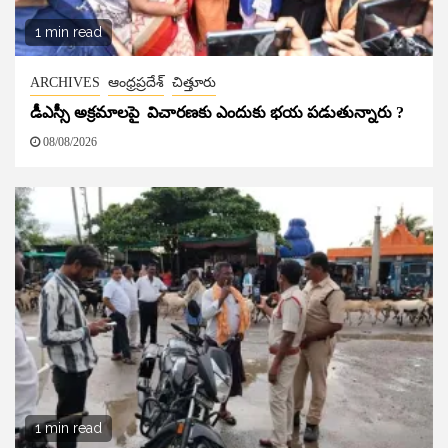
1 min read
ARCHIVES
ఆంధ్రప్రదేశ్
చిత్తూరు
డీఎస్సీ అక్రమాలపై విచారణకు ఎందుకు భయ పడుతున్నారు ?
08/08/2026
1 min read