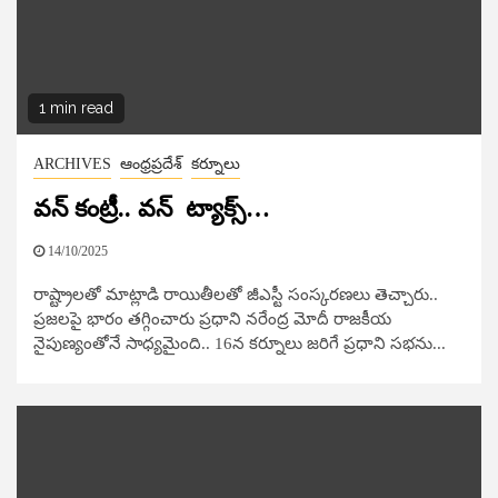
1 min read
ARCHIVES
ఆంధ్రప్రదేశ్
కర్నూలు
వన్ కంట్రీ.. వన్ ట్యాక్స్…
14/10/2025
రాష్ట్రాలతో మాట్లాడి రాయితీలతో జీఎస్టీ సంస్కరణలు తెచ్చారు..
ప్రజలపై భారం తగ్గించారు ప్రధాని నరేంద్ర మోదీ రాజకీయ
నైపుణ్యంతోనే సాధ్యమైంది.. 16న కర్నూలు జరిగే ప్రధాని సభను...