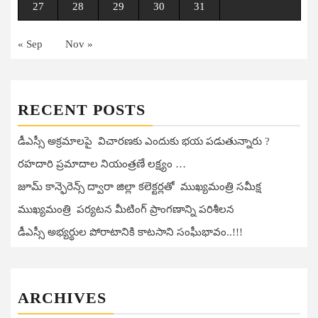
27
28
29
30
31
« Sep
Nov »
RECENT POSTS
డీఎస్సీ అక్రమాలపై విచారణకు ఎందుకు భయ పడుతున్నారు ?
రహదారి ప్రమాదాల నియంత్రణే లక్ష్యం …
జూమ్ కాన్ఫెరెన్స్ ద్వారా జిల్లా కలెక్టర్లతో ముఖ్యమంత్రి సమీక్ష
ముఖ్యమంత్రి పర్యటన మీటింగ్ ప్రాంగణాన్ని పరిశీలన
డీఎస్సీ అభ్యర్థుల పోరాటానికి కాటసాని సంఘీభావం..!!!
ARCHIVES