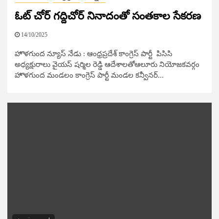
ఓట్ చోర్ గద్దిచోర్ నినాదంతో సంతకాల సేకరణ
14/10/2025
హొళగుంద న్యూస్ నేడు : ఆంధ్రప్రదేశ్ కాంగ్రెస్ పార్టీ పిసిసి
అధ్యక్షురాలు వైయస్ షర్మిల రెడ్డి ఆదేశాలతోఆలూరు నియోజకవర్గం
హొళగుంద మండలం కాంగ్రెస్ పార్టీ మండల కన్వీనర్...