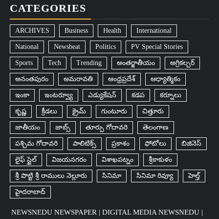
CATEGORIES
ARCHIVES
Business
Health
International
National
Newsbeat
Politics
PV Special Stories
Sports
Tech
Trending
అంతర్జాతీయం
అగ్రికల్చర్
అనంతపురం
అమరావతి
ఆంధ్రప్రదేశ్
ఆధ్యాత్మికం
ఇంకా
ఇంటర్వ్యూ
ఎడ్యుకేషన్
కడప
కర్నూలు
కృష్ణ
క్రీడలు
క్రైమ్
గుంటూరు
చిత్తూరు
జాతీయం
జాబ్స్
తూర్పు గోదావరి
తెలంగాణ
పశ్చిమ గోదావరి
పాలిటిక్స్
ప్రకాశం
ఫోటోలు
బిజినెస్
లైఫ్ స్టైల్
విజయనగరం
విశాఖపట్నం
శ్రీకాకుళం
శ్రీ పొట్టి శ్రీ రాములు నెల్లూరు
సినిమా
సినిమా రివ్యూ
హెల్త్
హైదరాబాద్​
NEWSNEDU NEWSPAPER | DIGITAL MEDIA NEWSNEDU |