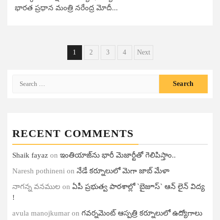
భారత ప్రధాన మంత్రి నరేంద్ర మోదీ...
Posts
1
2
3
4
Next
pagination
Search
for:
RECENT COMMENTS
Shaik fayaz
on
ఇంతియాజ్​ను భారీ మెజార్టీతో గెలిపిస్తాం..
Naresh pothineni
on
నేడే కర్నూలులో మెగా జాబ్ మేళా
నాగన్న వనముల
on
ఏపీ ప్ర‌భుత్వ పాఠ‌శాల్లో `బైజూస్` ఆన్ లైన్ విద్య
!
avula manojkumar
on
గ‌వ‌ర్న‌మెంట్ ఆస్ప‌త్రి క‌ర్నూలులో ఉద్యోగాలు