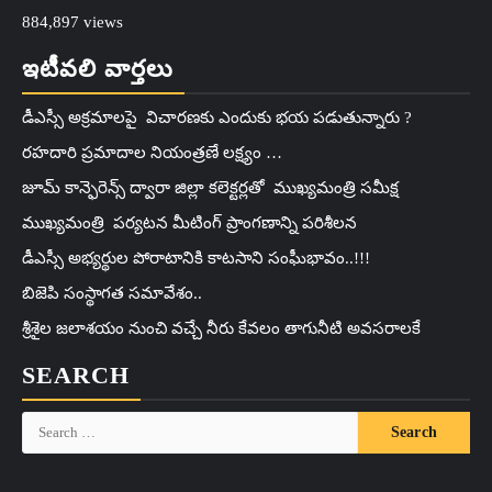
884,897 views
ఇటీవలి వార్తలు
డీఎస్సీ అక్రమాలపై విచారణకు ఎందుకు భయ పడుతున్నారు ?
రహదారి ప్రమాదాల నియంత్రణే లక్ష్యం …
జూమ్ కాన్ఫెరెన్స్ ద్వారా జిల్లా కలెక్టర్లతో ముఖ్యమంత్రి సమీక్ష
ముఖ్యమంత్రి పర్యటన మీటింగ్ ప్రాంగణాన్ని పరిశీలన
డీఎస్సీ అభ్యర్థుల పోరాటానికి కాటసాని సంఘీభావం..!!!
బిజెపి సంస్థాగత సమావేశం..
శ్రీశైల జలాశయం నుంచి వచ్చే నీరు కేవలం తాగునీటి అవసరాలకే
SEARCH
Search
for: