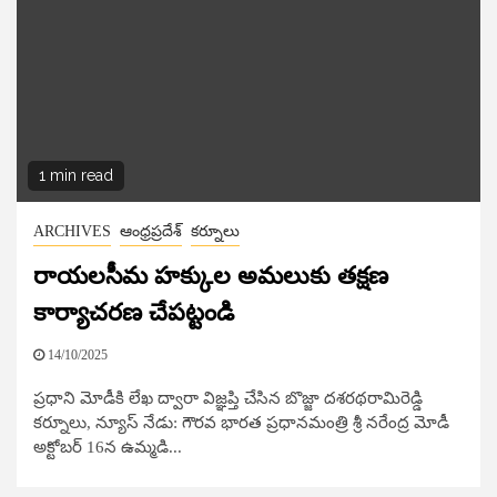
1 min read
ARCHIVES
ఆంధ్రప్రదేశ్
కర్నూలు
రాయలసీమ హక్కుల అమలుకు తక్షణ
కార్యాచరణ చేపట్టండి
14/10/2025
ప్రధాని మోడీకి లేఖ ద్వారా విజ్ఞప్తి చేసిన బొజ్జా దశరథరామిరెడ్డి
కర్నూలు, న్యూస్​ నేడు: గౌరవ భారత ప్రధానమంత్రి శ్రీ నరేంద్ర మోడీ
అక్టోబర్ 16న ఉమ్మడి...