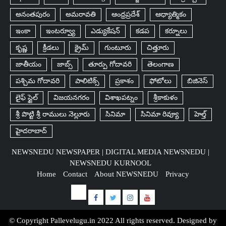
అనంతపురం
అమరావతి
ఆంధ్రప్రదేశ్
ఆధ్యాత్మికం
ఇంకా
ఇంటర్వ్యూ
ఎడ్యుకేషన్
కడప
కర్నూలు
కృష్ణ
క్రీడలు
క్రైమ్
గుంటూరు
చిత్తూరు
జాతీయం
జాబ్స్
తూర్పు గోదావరి
తెలంగాణ
పశ్చిమ గోదావరి
పాలిటిక్స్
ప్రకాశం
ఫోటోలు
బిజినెస్
లైఫ్ స్టైల్
విజయనగరం
విశాఖపట్నం
శ్రీకాకుళం
శ్రీ పొట్టి శ్రీ రాములు నెల్లూరు
సినిమా
సినిమా రివ్యూ
హెల్త్
హైదరాబాద్​
NEWSNEDU NEWSPAPER | DIGITAL MEDIA NEWSNEDU |
NEWSNEDU KURNOOL
Home
Contact
About NEWSNEDU
Privacy
e-
Facebook
Twitter
Instagram
Youtube
Paper
NewsNedu
© Copyright Pallevelugu.in 2022 All rights reserved. Designed by