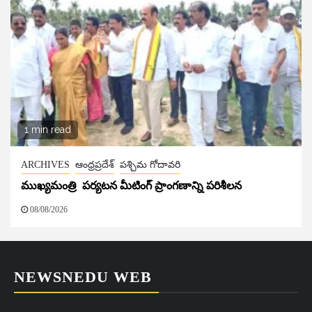
1 min read
ARCHIVES
ఆంధ్రప్రదేశ్
పశ్చిమ గోదావరి
ముఖ్యమంత్రి పర్యటన మీటింగ్ ప్రాంగణాన్ని పరిశీలన
08/08/2026
NEWSNEDU WEB