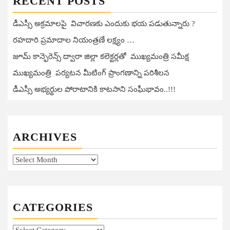
RECENT POSTS
డీఎస్సీ అక్రమాలపై విచారణకు ఎందుకు భయ పడుతున్నారు ?
రహదారి ప్రమాదాల నియంత్రణే లక్ష్యం …
జూమ్ కాన్ఫెరెన్స్ ద్వారా జిల్లా కలెక్టర్లతో ముఖ్యమంత్రి సమీక్ష
ముఖ్యమంత్రి పర్యటన మీటింగ్ ప్రాంగణాన్ని పరిశీలన
డీఎస్సీ అభ్యర్థుల పోరాటానికి కాటసాని సంఘీభావం..!!!
ARCHIVES
Archives
CATEGORIES
Categories