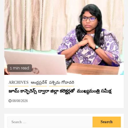
1 min read
ARCHIVES
ఆంధ్రప్రదేశ్
పశ్చిమ గోదావరి
జూమ్ కాన్ఫెరెన్స్ ద్వారా జిల్లా కలెక్టర్లతో ముఖ్యమంత్రి సమీక్ష
08/08/2026
Search
for: