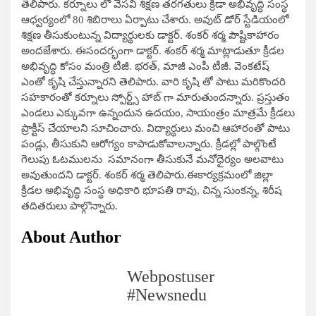
తెలిపారు. కర్నూలు లో వేసవి శిక్షణ తరగతులు క్రీడా అభివృద్ధి సంస్థ
ఆధ్వర్యంలో 80 శిబిరాలు ఏర్పాటు చేశారు. అవుట్ డోర్ స్టేడియంలో
శిక్షణ తీసుకుంటున్న విద్యార్థులకు డాక్టర్. శంకర్ శర్మ పౌష్టికాహారం
అందజేశారు. ఈసందర్భంగా డాక్టర్. శంకర్ శర్మ మాట్లాడుతూ క్రీడల
అభివృద్ధి కోసం మంత్రి టీజీ. భరత్, మాజీ ఎంపీ టీజీ. వెంకటేష్
ఎంతో కృషి చేస్తున్నారని తెలిపారు. వారి కృషి తో పాటు మరికొందరి
సహకారంతో కర్నూలు స్పోర్ట్స్ హాబ్ గా మారుతుందన్నారు. ప్రస్తుతం
ఎండలు ఎక్కువగా ఉన్నందున ఉదయం, సాయంత్రం మాత్రమే క్రీడలు
ప్రాక్టీస్ చేయాలని సూచించారు. విద్యార్థులు మంచి ఆహారంతో పాటు
పండ్లు, తీసుకుని ఆరోగ్యం కాపాడుకోవాలన్నారు. క్రీడల్లో పాల్గొంటే
గెలుపు ఓటములను సమానంగా తీసుకునే మనోధైర్యం అలవాటు
అవుతుందని డాక్టర్. శంకర్ శర్మ తెలిపారు.ఈకార్యక్రమంలో జిల్లా
క్రీడల అభివృద్ధి సంస్థ అధికారి భూపతి రావు, చిన్న సుంకన్న, శిరీష
తదితరులు పాల్గొన్నారు.
About Author
Webpostuser
#Newsnedu