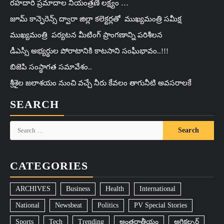
రహదారి ప్రమాదాల నియంత్రణే లక్ష్యం …
జూమ్ కాన్ఫెరెన్స్ ద్వారా జిల్లా కలెక్టర్లతో ముఖ్యమంత్రి సమీక్ష
ముఖ్యమంత్రి పర్యటన మీటింగ్ ప్రాంగణాన్ని పరిశీలన
డీఎస్సీ అభ్యర్థుల పోరాటానికి కాటసాని సంఘీభావం..!!!
బిజెపి సంస్థాగత సమావేశం..
శ్రీశైల జలాశయం నుంచి వచ్చే నీరు కేవలం తాగునీటి అవసరాలకే
SEARCH
Search
for:
CATEGORIES
ARCHIVES
Business
Health
International
National
Newsbeat
Politics
PV Special Stories
Sports
Tech
Trending
అంతర్జాతీయం
అగ్రికల్చర్