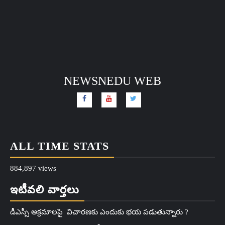
NEWSNEDU WEB
ALL TIME STATS
884,897 views
ఇటీవలి వార్తలు
డీఎస్సీ అక్రమాలపై విచారణకు ఎందుకు భయ పడుతున్నారు ?