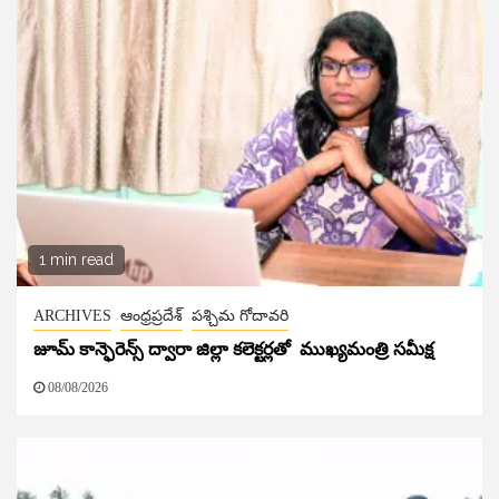
1 min read
ARCHIVES
ఆంధ్రప్రదేశ్
పశ్చిమ గోదావరి
జూమ్ కాన్ఫెరెన్స్ ద్వారా జిల్లా కలెక్టర్లతో ముఖ్యమంత్రి సమీక్ష
08/08/2026