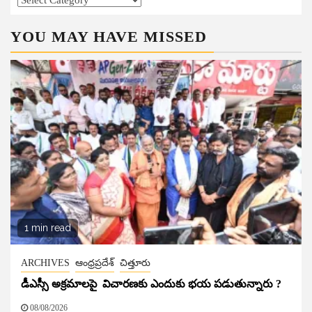
YOU MAY HAVE MISSED
1 min read
ARCHIVES
ఆంధ్రప్రదేశ్
చిత్తూరు
డీఎస్సీ అక్రమాలపై విచారణకు ఎందుకు భయ పడుతున్నారు ?
08/08/2026