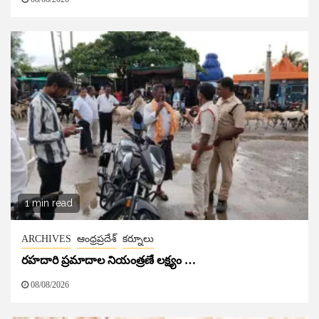
1 min read
ARCHIVES
ఆంధ్రప్రదేశ్
కర్నూలు
రహదారి ప్రమాదాల నియంత్రణే లక్ష్యం …
08/08/2026