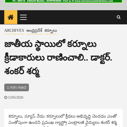
Primary
Menu
ARCHIVES
ఆంధ్రప్రదేశ్
కర్నూలు
జాతీయ స్థాయిలో కర్నూలు
క్రీడాకారులు రాణించాలి.. డాక్టర్.
శంకర్ శర్మ
1 min read
13/05/2026
కర్నూలు, న్యూస్​ నేడు: కర్నూలులో క్రీడలు అభివృద్ధి చెందడం ఎంతో
సంతోషంగా ఉందని ప్రముఖ గ్యాస్ట్రో ఎంట్రాలజీ వైద్యులు శంకర్ శర్మ