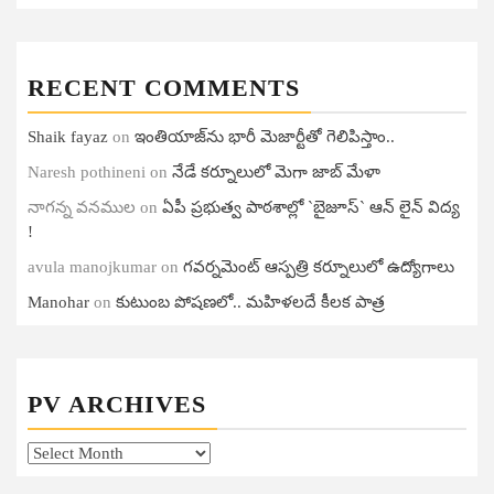
RECENT COMMENTS
Shaik fayaz
on
ఇంతియాజ్​ను భారీ మెజార్టీతో గెలిపిస్తాం..
Naresh pothineni
on
నేడే కర్నూలులో మెగా జాబ్ మేళా
నాగన్న వనముల
on
ఏపీ ప్ర‌భుత్వ పాఠ‌శాల్లో `బైజూస్` ఆన్ లైన్ విద్య
!
avula manojkumar
on
గ‌వ‌ర్న‌మెంట్ ఆస్ప‌త్రి క‌ర్నూలులో ఉద్యోగాలు
Manohar
on
కుటుంబ పోషణలో.. మహిళలదే కీలక పాత్ర
PV ARCHIVES
PV
Archives