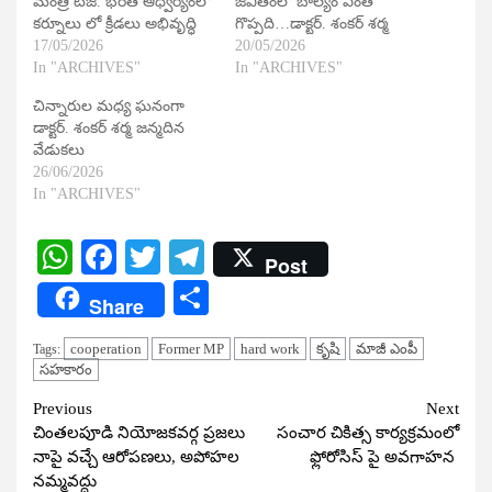
మంత్రి టీజీ. భరత్ ఆధ్వర్యంలో
జీవితంలో బాల్యం ఎంతో
కర్నూలు లో క్రీడలు అభివృద్ధి
గొప్పది…డాక్టర్. శంకర్ శర్మ
17/05/2026
20/05/2026
In "ARCHIVES"
In "ARCHIVES"
చిన్నారుల మధ్య ఘనంగా
డాక్టర్. శంకర్ శర్మ జన్మదిన
వేడుకలు
26/06/2026
In "ARCHIVES"
WhatsApp
Facebook
Twitter
Telegram
Post
Share
Share
cooperation
Former MP
hard work
కృషి
మాజీ ఎంపీ
Tags:
సహకారం
Continue
Previous
Next
చింతలపూడి నియోజకవర్గ ప్రజలు
సంచార చికిత్స కార్యక్రమంలో
Reading
నాపై వచ్చే ఆరోపణలు, అపోహల
ఫ్లోరోసిస్ పై అవగాహన
నమ్మవద్దు