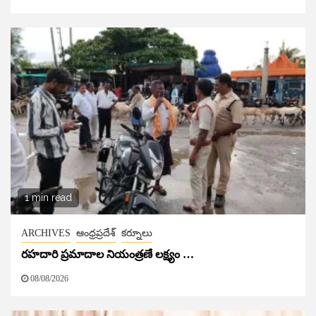
1 min read
ARCHIVES
ఆంధ్రప్రదేశ్
కర్నూలు
రహదారి ప్రమాదాల నియంత్రణే లక్ష్యం …
08/08/2026