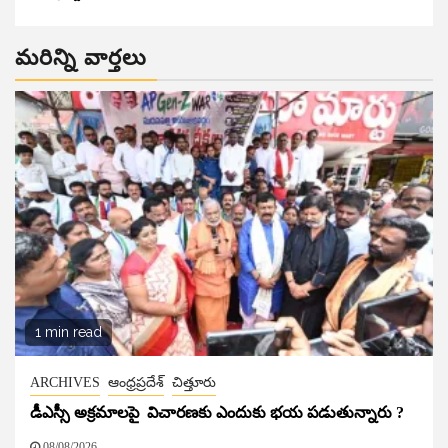
మరిన్ని వార్తలు
1 min read
ARCHIVES
ఆంధ్రప్రదేశ్
చిత్తూరు
డీఎస్సీ అక్రమాలపై విచారణకు ఎందుకు భయ పడుతున్నారు ?
08/08/2026