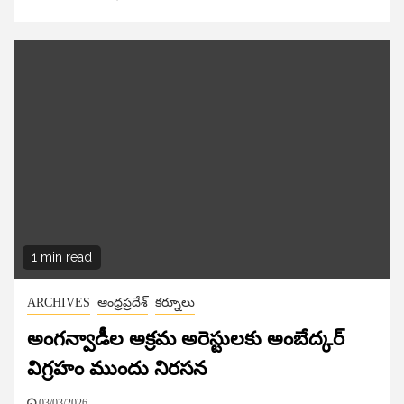
1 min read
ARCHIVES
ఆంధ్రప్రదేశ్
కర్నూలు
అంగన్వాడీల అక్రమ అరెస్టులకు అంబేద్కర్
విగ్రహం ముందు నిరసన
03/03/2026