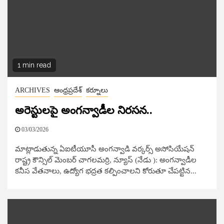
1 min read
ARCHIVES
ఆంధ్రప్రదేశ్
కర్నూలు
అరెస్టులపై అంగన్వాడీల నిరసన..
03/03/2026
మాట్లాడుతున్న ఏఐటీయూసీ అంగన్వాడి వర్కర్స్ అసోసియేషన్
రాష్ట్ర కౌన్సిల్ మెంబర్ చాగలమర్రి, న్యూస్​ (నేడు ): అంగన్వాడీల
కనీస వేతనాలు, ఉద్యోగ భద్రత కల్పించాలని కోరుతూ చేపట్టిన...