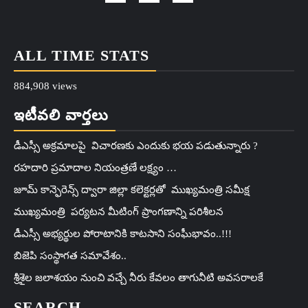
ALL TIME STATS
884,908 views
ఇటీవలి వార్తలు
డీఎస్సీ అక్రమాలపై విచారణకు ఎందుకు భయ పడుతున్నారు ?
రహదారి ప్రమాదాల నియంత్రణే లక్ష్యం …
జూమ్ కాన్ఫెరెన్స్ ద్వారా జిల్లా కలెక్టర్లతో ముఖ్యమంత్రి సమీక్ష
ముఖ్యమంత్రి పర్యటన మీటింగ్ ప్రాంగణాన్ని పరిశీలన
డీఎస్సీ అభ్యర్థుల పోరాటానికి కాటసాని సంఘీభావం..!!!
బిజెపి సంస్థాగత సమావేశం..
శ్రీశైల జలాశయం నుంచి వచ్చే నీరు కేవలం తాగునీటి అవసరాలకే
SEARCH