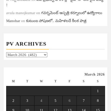
!
avula manojkumar
on
గ‌వ‌ర్న‌మెంట్ ఆస్ప‌త్రి క‌ర్నూలులో ఉద్యోగాలు
Manohar
on
కుటుంబ పోషణలో.. మహిళలదే కీలక పాత్ర
PV ARCHIVES
PV
Archives
March 2026
M
T
W
T
F
S
S
1
2
3
4
5
6
7
8
9
10
11
12
13
14
15