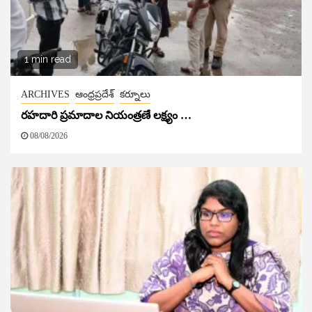
1 min read
ARCHIVES
ఆంధ్రప్రదేశ్
కర్నూలు
రహదారి ప్రమాదాల నియంత్రణే లక్ష్యం …
08/08/2026