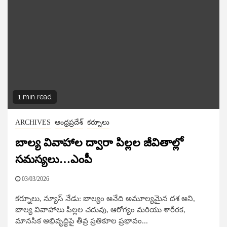
1 min read
ARCHIVES
ఆంధ్రప్రదేశ్
కర్నూలు
బాల్య వివాహాల ద్వారా పిల్లల జీవితాల్లో
సమస్యలు…ఎంపీ
03/03/2026
కర్నూలు, న్యూస్​ నేడు: బాల్యం అనేది అమూల్యమైన దశ అని,
బాల్య వివాహాలు పిల్లల చదువు, ఆరోగ్యం మరియు శారీరక,
మానసిక అభివృద్ధిపై తీవ్ర ప్రతికూల ప్రభావం...