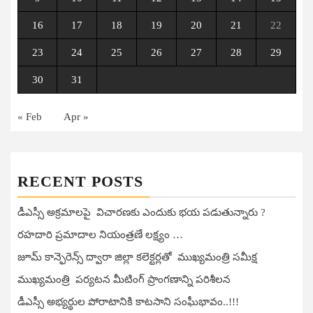
16
17
18
19
20
21
22
23
24
25
26
27
28
29
30
31
« Feb
Apr »
RECENT POSTS
డీఎస్సీ అక్రమాలపై విచారణకు ఎందుకు భయ పడుతున్నారు ?
రహదారి ప్రమాదాల నియంత్రణే లక్ష్యం …
జూమ్ కాన్ఫెరెన్స్ ద్వారా జిల్లా కలెక్టర్లతో ముఖ్యమంత్రి సమీక్ష
ముఖ్యమంత్రి పర్యటన మీటింగ్ ప్రాంగణాన్ని పరిశీలన
డీఎస్సీ అభ్యర్థుల పోరాటానికి కాటసాని సంఘీభావం..!!!