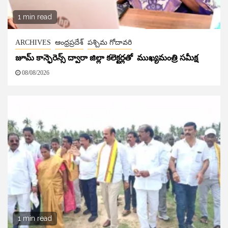
1 min read
ARCHIVES
ఆంధ్రప్రదేశ్
పశ్చిమ గోదావరి
జూమ్ కాన్ఫెరెన్స్ ద్వారా జిల్లా కలెక్టర్లతో ముఖ్యమంత్రి సమీక్ష
08/08/2026
1 min read