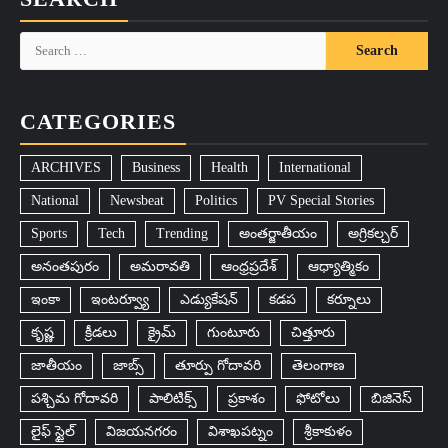
Search
for:
CATEGORIES
ARCHIVES
Business
Health
International
National
Newsbeat
Politics
PV Special Stories
Sports
Tech
Trending
అంతర్జాతీయం
అగ్రికల్చర్
అనంతపురం
అమరావతి
ఆంధ్రప్రదేశ్
ఆధ్యాత్మికం
ఇంకా
ఇంటర్వ్యూ
ఎడ్యుకేషన్
కడప
కర్నూలు
కృష్ణ
క్రీడలు
క్రైమ్
గుంటూరు
చిత్తూరు
జాతీయం
జాబ్స్
తూర్పు గోదావరి
తెలంగాణ
పశ్చిమ గోదావరి
పాలిటిక్స్
ప్రకాశం
ఫోటోలు
బిజినెస్
లైఫ్ స్టైల్
విజయనగరం
విశాఖపట్నం
శ్రీకాకుళం