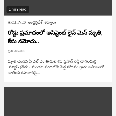
1 min read
ARCHIVES
ఆంధ్రప్రదేశ్
కర్నూలు
రోడ్డు ప్రమాదంలో అసిస్టెంట్ లైన్ మెన్ మృతి,
కేసు నమోదు..
03/03/2026
మృతి చెందిన ఏ ఎల్ ఎం ఈదుల శివ ప్రసాద్ రెడ్డి చాగలమర్రి
న్యూస్​ (నేడు): మండల పరిధిలోని పెద్ద బోధనం గ్రామ సమీపంలో
జాతీయ రహదారిపై...