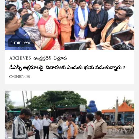
1 min read
ARCHIVES
ఆంధ్రప్రదేశ్
చిత్తూరు
డీఎస్సీ అక్రమాలపై విచారణకు ఎందుకు భయ పడుతున్నారు ?
08/08/2026