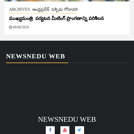
ARCHIVES
ఆంధ్రప్రదేశ్
పశ్చిమ గోదావరి
ముఖ్యమంత్రి పర్యటన మీటింగ్ ప్రాంగణాన్ని పరిశీలన
08/08/2026
NEWSNEDU WEB
NEWSNEDU WEB