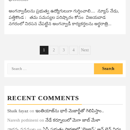
అంగన్వాడీలను ప్రభుత్వ ఉద్యోగులుగా గుర్తించాలి.... న్యూస్ నేడు,
పత్తికొండ : తమ సమస్యల పరిష్కారం కోసం విజయవాడ
నగరంలో నిరసన చేపట్టిన అంగన్వాడీ కార్యకర్తలను అర్ధరాత్రి...
Posts
1
2
3
4
Next
pagination
Search
for:
RECENT COMMENTS
Shaik fayaz
on
ఇంతియాజ్​ను భారీ మెజార్టీతో గెలిపిస్తాం..
Naresh pothineni
on
నేడే కర్నూలులో మెగా జాబ్ మేళా
నాగన్న వనముల
on
ఏపీ ప్ర‌భుత్వ పాఠ‌శాల్లో `బైజూస్` ఆన్ లైన్ విద్య