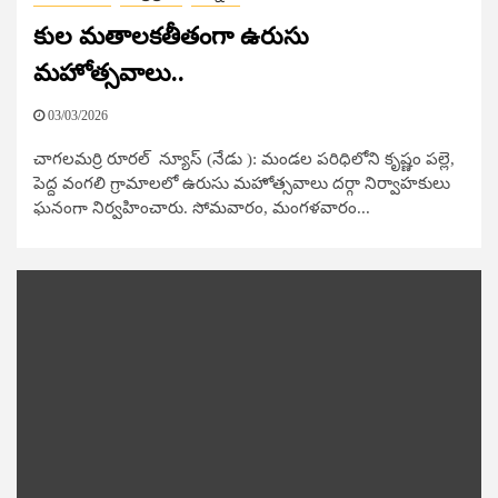
కుల మతాలకతీతంగా ఉరుసు
మహోత్సవాలు..
03/03/2026
చాగలమర్రి రూరల్ న్యూస్​ (నేడు ): మండల పరిధిలోని కృష్ణం పల్లె,
పెద్ద వంగలి గ్రామాలలో ఉరుసు మహోత్సవాలు దర్గా నిర్వాహకులు
ఘనంగా నిర్వహించారు. సోమవారం, మంగళవారం...