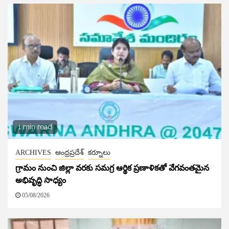
1 min read
ARCHIVES
ఆంధ్రప్రదేశ్
కర్నూలు
గ్రామం నుంచి జిల్లా వరకు సమగ్ర ఆర్థిక ప్రణాళికతో వేగవంతమైన
అభివృద్ధి సాధ్యం
05/08/2026