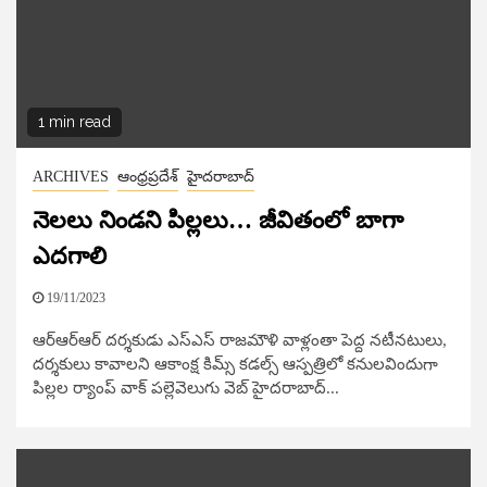
1 min read
ARCHIVES
ఆంధ్రప్రదేశ్
హైదరాబాద్​
నెల‌లు నిండ‌ని పిల్ల‌లు… జీవితంలో బాగా
ఎద‌గాలి
19/11/2023
ఆర్ఆర్ఆర్ ద‌ర్శ‌కుడు ఎస్ఎస్ రాజ‌మౌళి వాళ్లంతా పెద్ద న‌టీన‌టులు,
ద‌ర్శ‌కులు కావాల‌ని ఆకాంక్ష‌ కిమ్స్ క‌డ‌ల్స్ ఆస్ప‌త్రిలో క‌నుల‌విందుగా
పిల్ల‌ల ర్యాంప్ వాక్ పల్లెవెలుగు వెబ్ హైద‌రాబాద్‌...