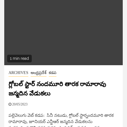
1 min read
ARCHIVES
ఆంధ్రప్రదేశ్
కడప
గ్లోబల్ స్టార్ నందమూరి తారక రామారావు
జన్మదిన వేడుకలు
20/05/2023
పల్లెవెలుగు వెబ్ కడప: సినీ నటుడు, గ్లోబల్ స్టార్నందమూరి తారక
రామారావు, జూనియర్ ఎన్టీఆర్ జన్మదిన వేడుకలను