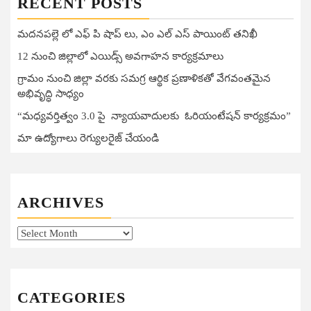
RECENT POSTS
మదనపల్లె లో ఎఫ్ పి షాప్ లు, ఎం ఎల్ ఎస్ పాయింట్ తనిఖీ
12 నుంచి జిల్లాలో ఎయిడ్స్ అవగాహన కార్యక్రమాలు
గ్రామం నుంచి జిల్లా వరకు సమగ్ర ఆర్థిక ప్రణాళికతో వేగవంతమైన
అభివృద్ధి సాధ్యం
“మధ్యవర్తిత్వం 3.0 పై న్యాయవాదులకు ఓరియంటేషన్ కార్యక్రమం”
మా ఉద్యోగాలు రెగ్యులరైజ్ చేయండి
ARCHIVES
Archives
CATEGORIES