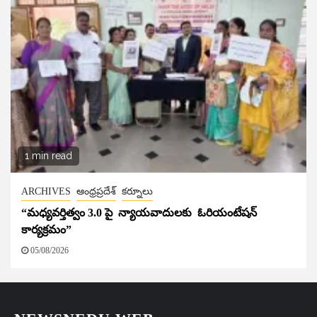
1 min read
ARCHIVES
ఆంధ్రప్రదేశ్
కర్నూలు
“మధ్యవర్తిత్వం 3.0 పై న్యాయవాదులకు ఓరియంటేషన్
కార్యక్రమం”
05/08/2026