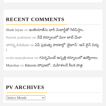
RECENT COMMENTS
Shaik fayaz
on
ఇంతియాజ్​ను భారీ మెజార్టీతో గెలిపిస్తాం..
Naresh pothineni
on
నేడే కర్నూలులో మెగా జాబ్ మేళా
నాగన్న వనముల
on
ఏపీ ప్ర‌భుత్వ పాఠ‌శాల్లో `బైజూస్` ఆన్ లైన్ విద్య
!
avula manojkumar
on
గ‌వ‌ర్న‌మెంట్ ఆస్ప‌త్రి క‌ర్నూలులో ఉద్యోగాలు
Manohar
on
కుటుంబ పోషణలో.. మహిళలదే కీలక పాత్ర
PV ARCHIVES
PV
Archives