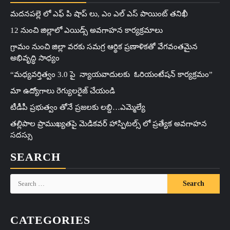
మదనపల్లె లో ఎఫ్ పి షాప్ లు, ఎం ఎల్ ఎస్ పాయింట్ తనిఖీ
12 నుంచి జిల్లాలో ఎయిడ్స్ అవగాహన కార్యక్రమాలు
గ్రామం నుంచి జిల్లా వరకు సమగ్ర ఆర్థిక ప్రణాళికతో వేగవంతమైన
అభివృద్ధి సాధ్యం
“మధ్యవర్తిత్వం 3.0 పై న్యాయవాదులకు ఓరియంటేషన్ కార్యక్రమం”
మా ఉద్యోగాలు రెగ్యులరైజ్ చేయండి
టీడీపీ ప్రభుత్వం తోనే ప్రజలకు లబ్ది…ఎమ్మెల్యే
తల్లిపాల ప్రాముఖ్యతపై మెడికవర్ హాస్పిటల్స్ లో ప్రత్యేక అవగాహన
సదస్సు
SEARCH
Search
for:
CATEGORIES