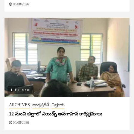
05/08/2026
1 min read
ARCHIVES
ఆంధ్రప్రదేశ్
చిత్తూరు
12 నుంచి జిల్లాలో ఎయిడ్స్ అవగాహన కార్యక్రమాలు
05/08/2026