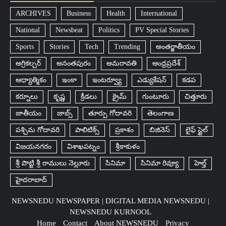
ARCHIVES
Business
Health
International
National
Newsbeat
Politics
PV Special Stories
Sports
Stories
Tech
Trending
అంతర్జాతీయం
అగ్రికల్చర్
అనంతపురం
అమరావతి
ఆంధ్రప్రదేశ్
ఆధ్యాత్మికం
ఇంకా
ఇంటర్వ్యూ
ఎడ్యుకేషన్
కడప
కర్నూలు
కృష్ణ
క్రీడలు
క్రైమ్
గుంటూరు
చిత్తూరు
జాతీయం
జాబ్స్
తూర్పు గోదావరి
తెలంగాణ
పశ్చిమ గోదావరి
పాలిటిక్స్
ప్రకాశం
బిజినెస్
లైఫ్ స్టైల్
విజయనగరం
విశాఖపట్నం
శ్రీకాకుళం
శ్రీ పొట్టి శ్రీ రాములు నెల్లూరు
సినిమా
సినిమా రివ్యూ
హెల్త్
హైదరాబాద్​
NEWSNEDU NEWSPAPER | DIGITAL MEDIA NEWSNEDU |
NEWSNEDU KURNOOL
Home
Contact
About NEWSNEDU
Privacy