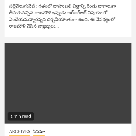
పల్లెవెలుగువెబ్ : గతంలో బాహుబలి చిత్రాన్ని రెండు భాగాలుగా
తీసుకువచ్చిన రాజమౌళి ఇప్పుడు ఆర్ఆర్ఆర్ విషయంలో
ఏంచేయనున్నారన్నది చర్చనీయాంశంగా ఉంది. ఈ నేపథ్యంలో
రాజమౌళి చేసిన వ్యాఖ్యలు...
1 min read
ARCHIVES
సినిమా