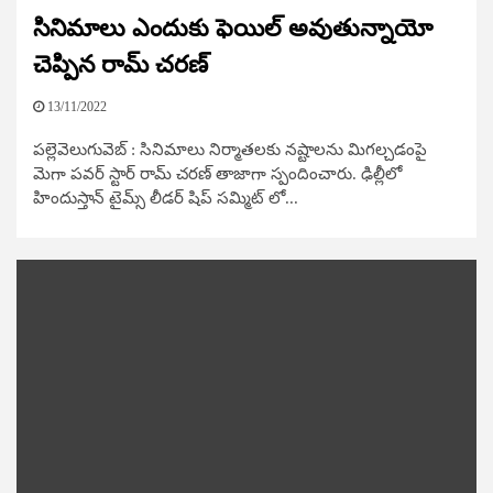
సినిమాలు ఎందుకు ఫెయిల్ అవుతున్నాయో
చెప్పిన రామ్ చరణ్​
13/11/2022
పల్లెవెలుగువెబ్ : సినిమాలు నిర్మాతలకు నష్టాలను మిగల్చడంపై
మెగా పవర్ స్టార్ రామ్ చరణ్ తాజాగా స్పందించారు. ఢిల్లీలో
హిందుస్తాన్ టైమ్స్ లీడర్ షిప్ సమ్మిట్ లో...