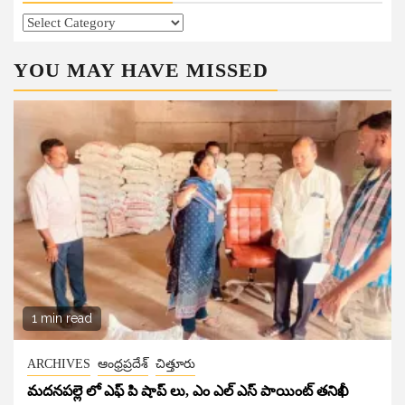
Categories
YOU MAY HAVE MISSED
1 min read
ARCHIVES
ఆంధ్రప్రదేశ్
చిత్తూరు
మదనపల్లె లో ఎఫ్ పి షాప్ లు, ఎం ఎల్ ఎస్ పాయింట్ తనిఖీ