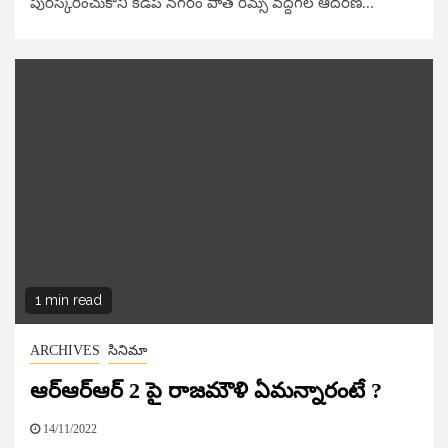
పురస్కరించుకొని కడప నగరం పాత రిమ్స్ వద్దగల ఆదరణ...
1 min read
ARCHIVES
సినిమా
ఆర్ఆర్ఆర్ 2 పై రాజమౌళి ఏమన్నారంటే ?
14/11/2022