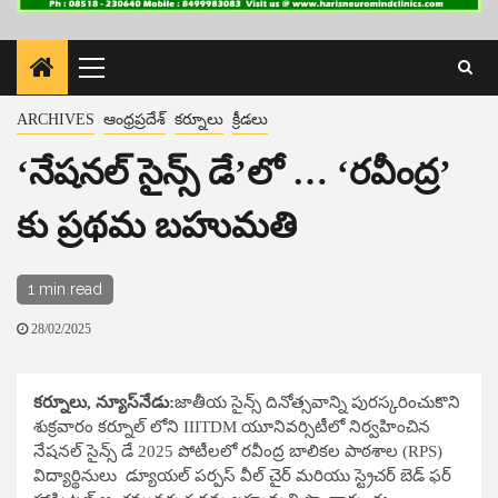
Primary
Menu
ARCHIVES
ఆంధ్రప్రదేశ్
కర్నూలు
క్రీడలు
‘నేషనల్​ సైన్స్​ డే’లో … ‘రవీంద్ర’
కు ప్రథమ బహుమతి
1 min read
28/02/2025
కర్నూలు, న్యూస్​నేడు:
జాతీయ సైన్స్ దినోత్సవాన్ని పురస్కరించుకొని
శుక్రవారం కర్నూల్ లోని IIITDM యూనివర్సిటీలో నిర్వహించిన
నేషనల్ సైన్స్ డే 2025 పోటీలలో రవీంద్ర బాలికల పాఠశాల (RPS)
విద్యార్థినులు డ్యూయల్ పర్పస్ వీల్ చైర్ మరియు స్ట్రెచర్ బెడ్ ఫర్