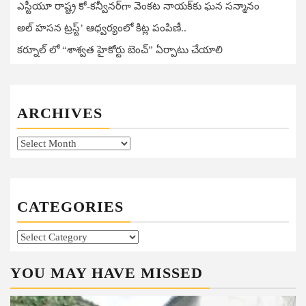
ఎస్టీయూ రాష్ట్ర కో-కన్వీనర్‌గా వెంకట నాయక్‌కు ఘన సన్మానం
అల్ హసన ట్రస్ట్’ ఆధ్వర్యంలో కిట్ల పంపిణీ..
కర్నూల్ లో “శాశ్వత హైకోర్టు బెంచ్” ఏర్పాటు చేయాలి
ARCHIVES
Archives
CATEGORIES
Categories
YOU MAY HAVE MISSED