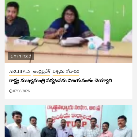
1 min read
ARCHIVES
ఆంధ్రప్రదేశ్
పశ్చిమ గోదావరి
రాష్ట్ర ముఖ్యమంత్రి పర్యటనను విజయవంతం చెయ్యాలి
07/08/2026