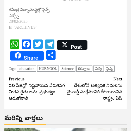
రవీంద్ర విద్యాసంస్థల్లో సైన్స్
ఎక్స్పో….
28/02/2025
In "ARCHIVES"
WhatsApp
Facebook
Twitter
Telegram
Post
Share
Share
education
KURNOOL
Science
కర్నూలు
విద్య
సైన్స్​
Tags:
Continue
Previous
Next
రబి సీజన్లో నష్టపోయిన వేరుశనగ
దేశంలోనే అత్యధిక నిధులను
Reading
మిరప రైతు లను ప్రభుత్వం
మైనార్టీ సంక్షేమానికి కేటాయించిన
ఆదుకోవాలి
రాష్ట్రం ఏపీ
మరిన్ని వార్తలు