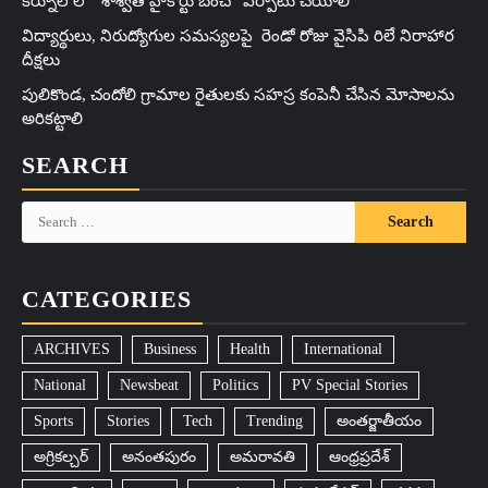
కర్నూల్ లో “శాశ్వత హైకోర్టు బెంచ్” ఏర్పాటు చేయాలి
విద్యార్థులు, నిరుద్యోగుల సమస్యలపై రెండో రోజు వైసిపి రిలే నిరాహార
దీక్షలు
పులికొండ, చందోలి గ్రామాల రైతులకు సహస్ర కంపెనీ చేసిన మోసాలను
అరికట్టాలి
SEARCH
Search
for:
CATEGORIES
ARCHIVES
Business
Health
International
National
Newsbeat
Politics
PV Special Stories
Sports
Stories
Tech
Trending
అంతర్జాతీయం
అగ్రికల్చర్
అనంతపురం
అమరావతి
ఆంధ్రప్రదేశ్