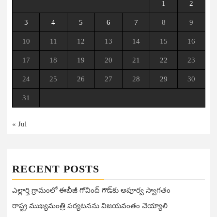
1
2
3
4
5
6
7
8
9
10
11
12
13
14
15
16
17
18
19
20
21
22
23
24
25
26
27
28
29
30
31
« Jul
RECENT POSTS
ఎల్లార్తి గ్రామంలో ఈబీజీ గోవింద్ గౌడ్‌కు అపూర్వ స్వాగతం
రాష్ట్ర ముఖ్యమంత్రి పర్యటనను విజయవంతం చెయ్యాలి