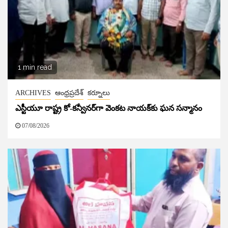
1 min read
ARCHIVES
ఆంధ్రప్రదేశ్
కర్నూలు
ఎస్టీయూ రాష్ట్ర కో-కన్వీనర్‌గా వెంకట నాయక్‌కు ఘన సన్మానం
07/08/2026