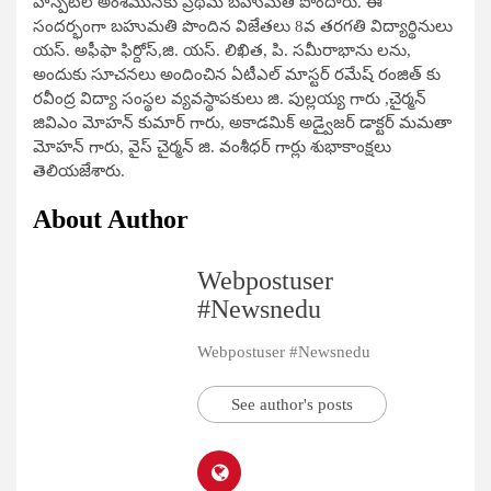
హాస్పిటల్ అంశమునకు ప్రథమ బహుమతి పొందారు. ఈ
సందర్భంగా బహుమతి పొందిన విజేతలు 8వ తరగతి విద్యార్థినులు
యస్. అఫీఫా ఫిర్దోస్,జి. యస్. లిఖిత, పి. సమీరాభాను లను,
అందుకు సూచనలు అందించిన ఏటీఎల్ మాస్టర్ రమేష్ రంజిత్ కు
రవీంద్ర విద్యా సంస్థల వ్యవస్థాపకులు జి. పుల్లయ్య గారు ,చైర్మన్
జివిఎం మోహన్ కుమార్ గారు, అకాడమిక్ అడ్వైజర్ డాక్టర్ మమతా
మోహన్ గారు, వైస్ చైర్మన్ జి. వంశీధర్ గార్లు శుభాకాంక్షలు
తెలియజేశారు.
About Author
Webpostuser
#Newsnedu
Webpostuser #Newsnedu
See author's posts