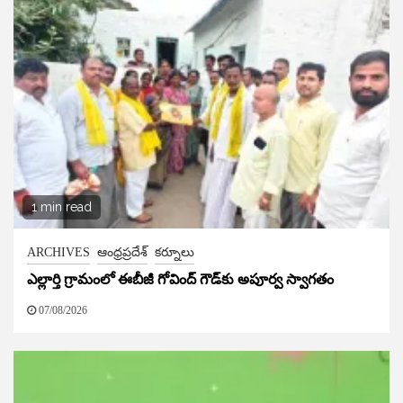
1 min read
ARCHIVES
ఆంధ్రప్రదేశ్
కర్నూలు
ఎల్లార్తి గ్రామంలో ఈబీజీ గోవింద్ గౌడ్‌కు అపూర్వ స్వాగతం
07/08/2026