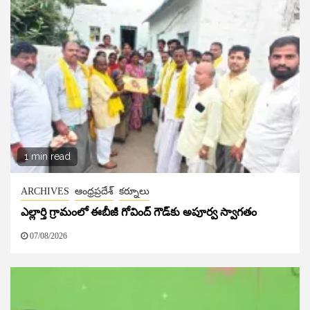
1 min read
ARCHIVES
ఆంధ్రప్రదేశ్
కర్నూలు
ఎల్లార్తి గ్రామంలో ఈబీజీ గోవింద్ గౌడ్‌కు అపూర్వ స్వాగతం
07/08/2026