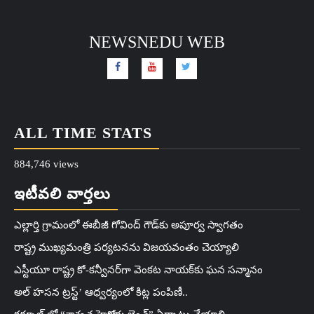
NEWSNEDU WEB
ALL TIME STATS
884,746 views
ఇటీవలి వార్తలు
ఎల్లార్తి గ్రామంలో ఈబీజీ గోవింద్ గౌడ్‌కు అపూర్వ స్వాగతం
రాష్ట్ర ముఖ్యమంత్రి పర్యటనను విజయవంతం చెయ్యాలి
ఎస్టీయూ రాష్ట్ర కో-కన్వీనర్‌గా వెంకట నాయక్‌కు ఘన సన్మానం
అల్ హసన ట్రస్ట్’ ఆధ్వర్యంలో కిట్ల పంపిణీ..