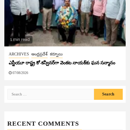
1 min read
ARCHIVES
ఆంధ్రప్రదేశ్
కర్నూలు
ఎస్టీయూ రాష్ట్ర కో-కన్వీనర్‌గా వెంకట నాయక్‌కు ఘన సన్మానం
07/08/2026
Search
for:
RECENT COMMENTS