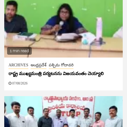
1 min read
ARCHIVES
ఆంధ్రప్రదేశ్
పశ్చిమ గోదావరి
రాష్ట్ర ముఖ్యమంత్రి పర్యటనను విజయవంతం చెయ్యాలి
07/08/2026