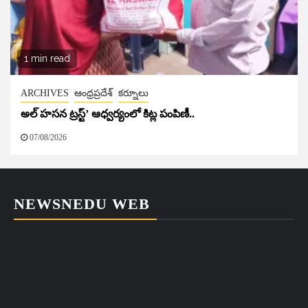
1 min read
ARCHIVES
ఆంధ్రప్రదేశ్
కర్నూలు
అల్ హసన ట్రస్ట్’ ఆధ్వర్యంలో కిట్ల పంపిణీ..
07/08/2026
NEWSNEDU WEB